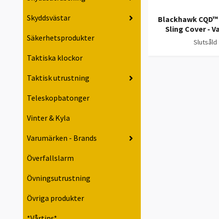
Skyddsvästar
Blackhawk CQD™ 
Sling Cover - 
Säkerhetsprodukter
Slutsåld
Taktiska klockor
Taktisk utrustning
Teleskopbatonger
Vinter & Kyla
Varumärken - Brands
Överfallslarm
Övningsutrustning
Övriga produkter
*Vårtips*