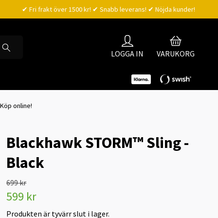
✔ Fri frakt över 1500 kr! ✔ Snabb leverans! ✔ Nöjda kunder!
LOGGA IN
VARUKORG
 Köp online!
Blackhawk STORM™ Sling -
Black
699 kr
599 kr
Produkten är tyvärr slut i lager.