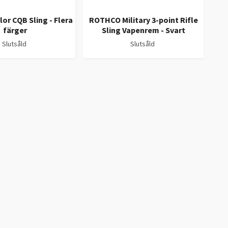
MI
lor CQB Sling - Flera
ROTHCO Military 3-point Rifle
BUN
färger
Sling Vapenrem - Svart
Slutsåld
Slutsåld