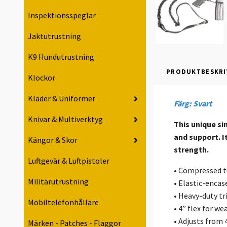
Inspektionsspeglar
Jaktutrustning
K9 Hundutrustning
PRODUKTBESKRI
Klockor
Kläder & Uniformer
Färg: Svart
Knivar & Multiverktyg
This unique si
and support. I
Kängor & Skor
strength.
Luftgevär & Luftpistoler
• Compressed t
Militärutrustning
• Elastic-encas
• Heavy-duty tr
Mobiltelefonhållare
• 4” flex for w
• Adjusts from 
Märken - Patches - Flaggor