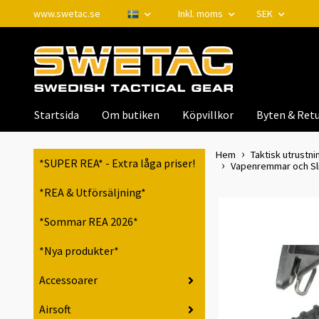
www.swetac.se
Inkl. moms
SEK
Startsida
Om butiken
Köpvillkor
Byten & Retu
Hem
Taktisk utrustnin
*SUPER REA* - Extra låga priser!
Vapenremmar och Sling
*REA & Utförsäljning*
*Sommar REA 2026*
*Nya produkter*
Accessoarer
Airsoft