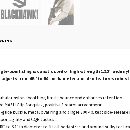
VNING
ngle-point sling is constructed of high-strength 1.25” wide ny
t adjusts from 46” to 64” in diameter and also features robus
ubular nylon sheathing limits bounce and enhances retention
ed MASH Clip for quick, positive firearm attachment
i-glide buckle, metal oval ring and single 300-lb. test side-releas
eapon agility and CQB tactics
46” to 64” in diameter to fit all body sizes and around bulky tactic