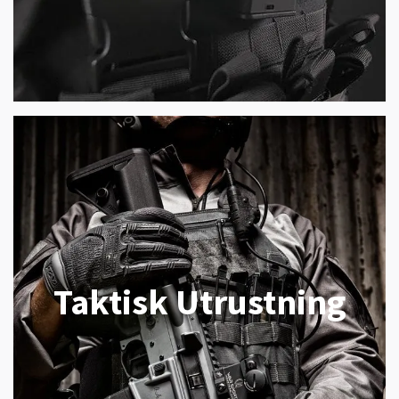
Taktisk Utrustning