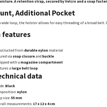
oisture. A retention strap, secured by Velcro and a snap faste
unt, Additional Pocket
 wide loop, the holster allows for easy threading of a broad belt
 features
structed from
durable nylon
material
ured via
snap closure
and
buckle
ipped with a
magazine compartment
tures a
large belt loop
echnical data
de:
Black
position:
nylon
p size:
55 mm
rall measurements:
17 x 12 x 4 cm