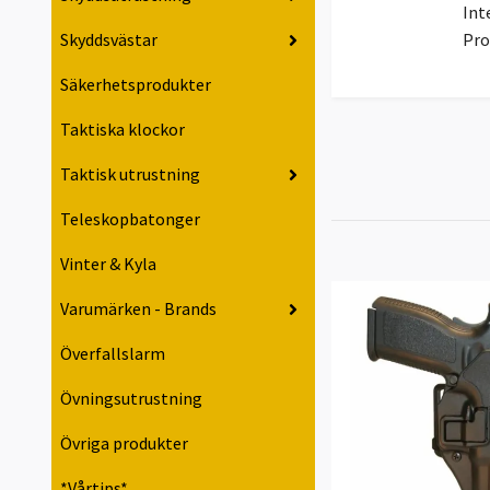
Int
Pro
Skyddsvästar
Säkerhetsprodukter
Taktiska klockor
Taktisk utrustning
Teleskopbatonger
Vinter & Kyla
Varumärken - Brands
Överfallslarm
Övningsutrustning
Övriga produkter
*Vårtips*