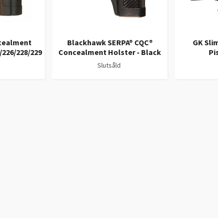
cealment
Blackhawk SERPA® CQC®
GK Sli
/226/228/229
Concealment Holster - Black
Pi
Slutsåld