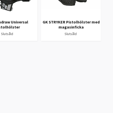
mdraw Universal
GK STRYKER Pistolhölster med
GK 
stolhölster
magasinficka
Slutsåld
Slutsåld