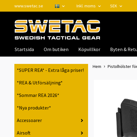
www.swetac.se
Inkl. moms
SEK
Startsida
Om butiken
Köpvillkor
Byten & Retu
Hem
Pistolhölster för
*SUPER REA* - Extra låga priser!
*REA & Utförsäljning*
*Sommar REA 2026*
*Nya produkter*
Accessoarer
Airsoft