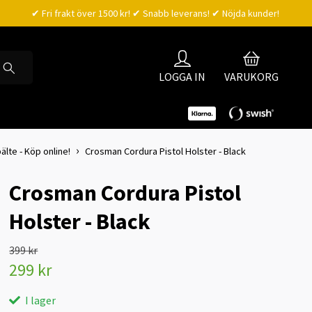
✔ Fri frakt över 1500 kr! ✔ Snabb leverans! ✔ Nöjda kunder!
LOGGA IN
VARUKORG
älte - Köp online!
Crosman Cordura Pistol Holster - Black
Crosman Cordura Pistol
Holster - Black
399 kr
299 kr
I lager