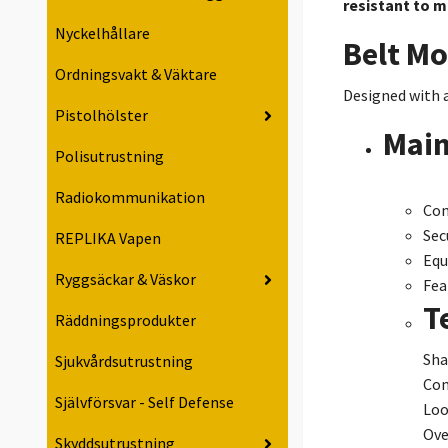
resistant to m
Nyckelhållare
Belt Mo
Ordningsvakt & Väktare
Designed with a
Pistolhölster
Main
Polisutrustning
Radiokommunikation
Con
Sec
REPLIKA Vapen
Equ
Ryggsäckar & Väskor
Fea
T
Räddningsprodukter
Sha
Sjukvårdsutrustning
Com
Självförsvar - Self Defense
Loo
Ove
Skyddsutrustning