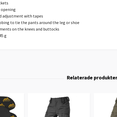
ckets
 opening
d adjustment with tapes
bing to tie the pants around the leg or shoe
ements on the knees and buttocks
45 g