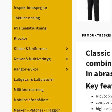
Inspektionsspeglar
Jaktutrustning
K9 Hundutrustning
PRODUKTBESKRI
Klockor
Kläder & Uniformer
Classic
Knivar & Multiverktyg
combina
Kängor & Skor
in abra
Luftgevär & Luftpistoler
Key fea
Militärutrustning
RipStop 
Mobiltelefonhållare
composit
high resi
Märken - Patches - Flaggor