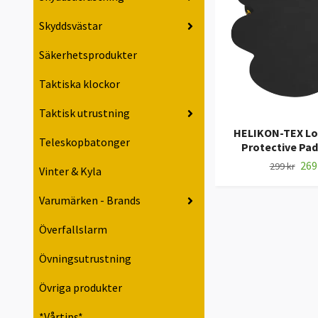
Skyddsvästar
Säkerhetsprodukter
Taktiska klockor
Taktisk utrustning
HELIKON-TEX Lo
Teleskopbatonger
Protective Pad
269
299 kr
Vinter & Kyla
Varumärken - Brands
Överfallslarm
Övningsutrustning
Övriga produkter
*Vårtips*