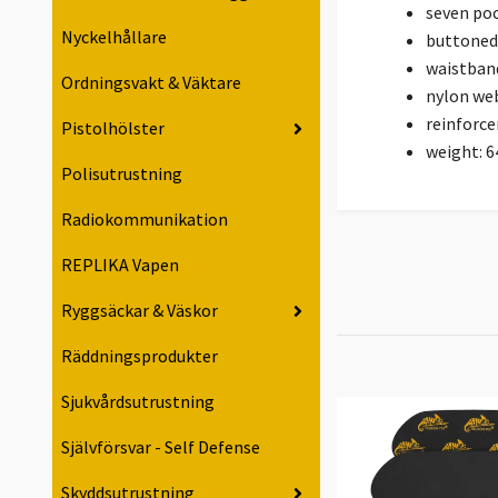
seven po
Nyckelhållare
buttoned
waistban
Ordningsvakt & Väktare
nylon web
reinforc
Pistolhölster
weight: 6
Polisutrustning
Radiokommunikation
REPLIKA Vapen
Ryggsäckar & Väskor
Räddningsprodukter
Sjukvårdsutrustning
Självförsvar - Self Defense
Skyddsutrustning