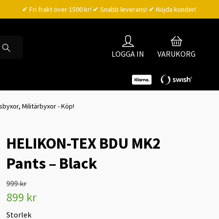
✔ Fri frakt över 1500 kr! ✔ Snabb leverans! ✔ Nöjda kunder!
LOGGA IN
VARUKORG
sbyxor, Militärbyxor - Köp!
HELIKON-TEX BDU MK2
Pants – Black
999 kr
899 kr
Storlek