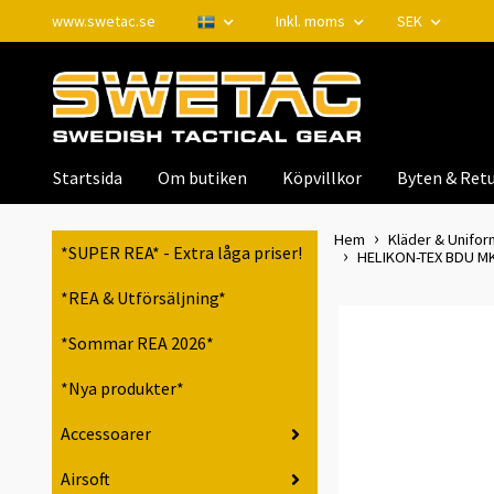
www.swetac.se
Inkl. moms
SEK
Startsida
Om butiken
Köpvillkor
Byten & Retu
Hem
Kläder & Unifor
*SUPER REA* - Extra låga priser!
HELIKON-TEX BDU MK2
*REA & Utförsäljning*
*Sommar REA 2026*
*Nya produkter*
Accessoarer
Airsoft