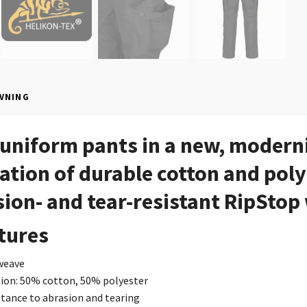
VNING
 uniform pants in a new, modern
tion of durable cotton and poly
sion- and tear-resistant RipStop
tures
weave
ion: 50% cotton, 50% polyester
stance to abrasion and tearing