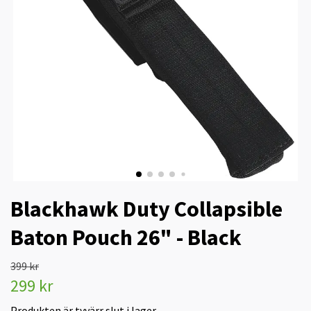
Blackhawk Duty Collapsible
Baton Pouch 26" - Black
399 kr
299 kr
Produkten är tyvärr slut i lager.