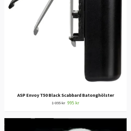
ASP Envoy T50 Black Scabbard Batonghölster
995 kr
1 095 kr