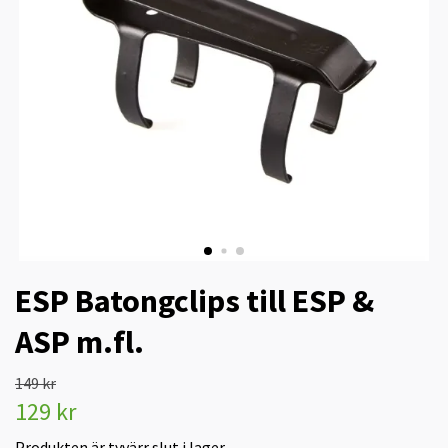
ESP Batongclips till ESP &
ASP m.fl.
149 kr
129 kr
Produkten är tyvärr slut i lager.