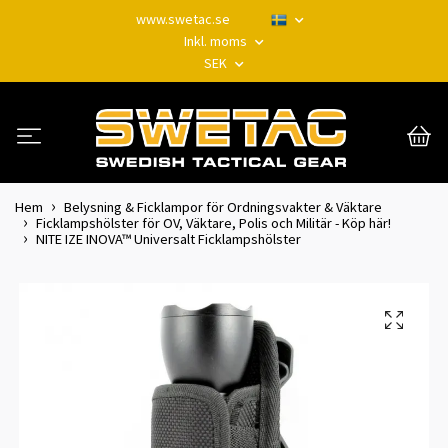
www.swetac.se
Inkl. moms
SEK
Hem
Belysning & Ficklampor för Ordningsvakter & Väktare
Ficklampshölster för OV, Väktare, Polis och Militär - Köp här!
NITE IZE INOVA™ Universalt Ficklampshölster