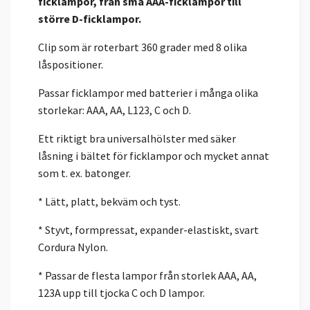
ficklampor, från små AAA-ficklampor till
större D-ficklampor.
Clip som är roterbart 360 grader med 8 olika
låspositioner.
Passar ficklampor med batterier i många olika
storlekar: AAA, AA, L123, C och D.
Ett riktigt bra universalhölster med säker
låsning i bältet för ficklampor och mycket annat
som t. ex. batonger.
* Lätt, platt, bekväm och tyst.
* Styvt, formpressat, expander-elastiskt, svart
Cordura Nylon.
* Passar de flesta lampor från storlek AAA, AA,
123A upp till tjocka C och D lampor.