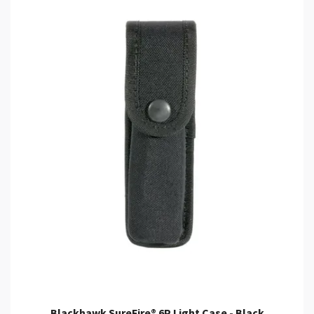
Blackhawk SureFire® 6P Light Case - Black