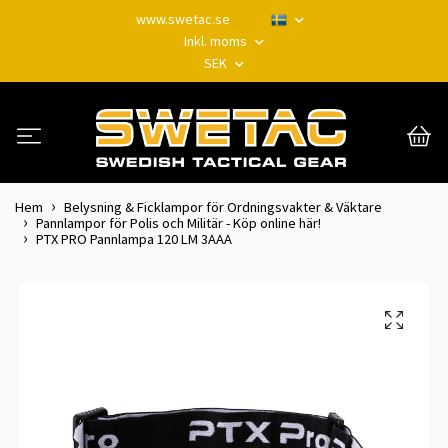
www.swetac.se
Inkl. moms
SEK
Hem
Belysning & Ficklampor för Ordningsvakter & Väktare
Pannlampor för Polis och Militär - Köp online här!
PTX PRO Pannlampa 120 LM 3AAA