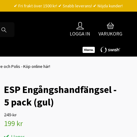
✔ Fri frakt över 1500 kr! ✔ Snabb leverans! ✔ Nöjda kunder!
LOGGA IN
VARUKORG
 och Polis - Köp online här!
ESP Engångshandfängsel -
5 pack (gul)
249 kr
199 kr
I lager