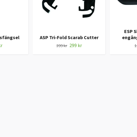
ESP S
sfängsel
ASP Tri-Fold Scarab Cutter
engån
kr
299 kr
399 kr
1