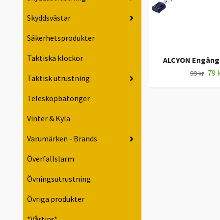
Skyddsvästar
Säkerhetsprodukter
Taktiska klockor
ALCYON Engång
79 
99 kr
Taktisk utrustning
Teleskopbatonger
Vinter & Kyla
Varumärken - Brands
Överfallslarm
Övningsutrustning
Övriga produkter
*Vårtips*