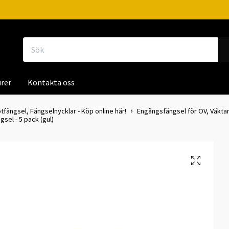
rer
Kontakta oss
tfängsel, Fängselnycklar - Köp online här!
Engångsfängsel för OV, Väktare
el - 5 pack (gul)