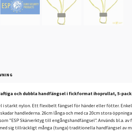
VNING
raftiga och dubbla handfängsel i fickformat ihoprullat, 5-pack
i starkt nylon. Ett flexibelt fängsel för händer eller fötter. Enkel
skadar handlederna. 26cm långa och med ca 20cm stora öppningar. 
som "ESP Skärverktyg till engångshandfängsel". Används bl.a. av f
med sig tillräckligt många (tunga) traditionella handfängsel av m