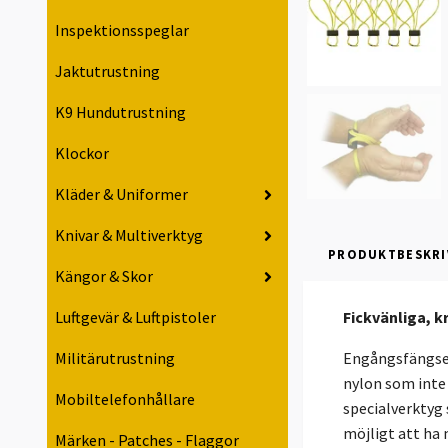
Inspektionsspeglar
Jaktutrustning
K9 Hundutrustning
Klockor
Kläder & Uniformer
Knivar & Multiverktyg
PRODUKTBESKRI
Kängor & Skor
Luftgevär & Luftpistoler
Fickvänliga, k
Militärutrustning
Engångsfängsel 
nylon som inte 
Mobiltelefonhållare
specialverktyg 
möjligt att ha 
Märken - Patches - Flaggor