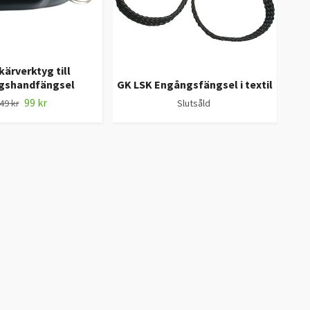
kärverktyg till
gshandfängsel
GK LSK Engångsfängsel i textil
S
99 kr
49 kr
Slutsåld