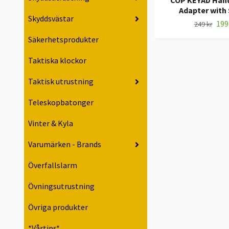
COP KEYAD Hand
Adapter with 
Skyddsvästar
199
249 kr
Säkerhetsprodukter
Taktiska klockor
Taktisk utrustning
Teleskopbatonger
Vinter & Kyla
Varumärken - Brands
Överfallslarm
Övningsutrustning
Övriga produkter
*Vårtips*