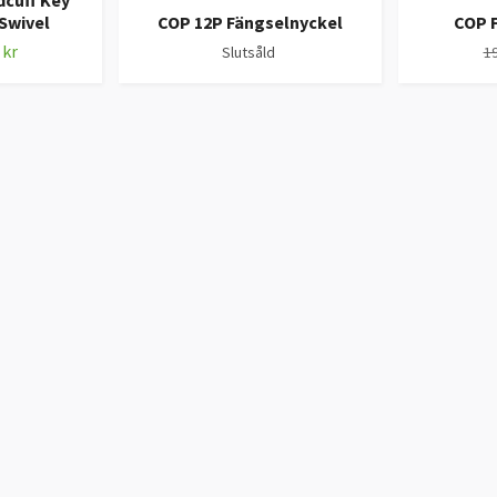
cuff Key
Swivel
COP 12P Fängselnyckel
COP 
 kr
Slutsåld
19