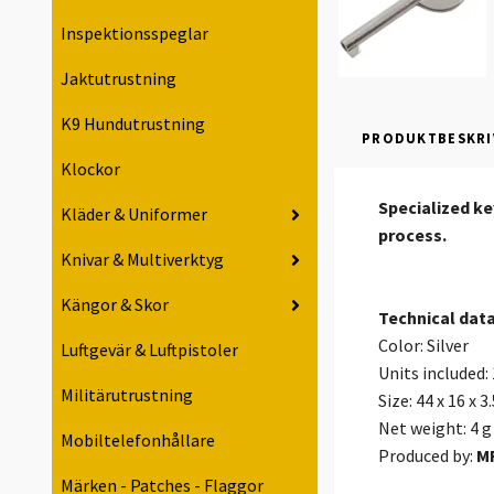
Inspektionsspeglar
Jaktutrustning
K9 Hundutrustning
PRODUKTBESKRI
Klockor
Specialized ke
Kläder & Uniformer
process.
Knivar & Multiverktyg
Kängor & Skor
Technical dat
Color: Silver
Luftgevär & Luftpistoler
Units included: 
Militärutrustning
Size: 44 x 16 x 
Net weight: 4 g
Mobiltelefonhållare
Produced by:
M
Märken - Patches - Flaggor