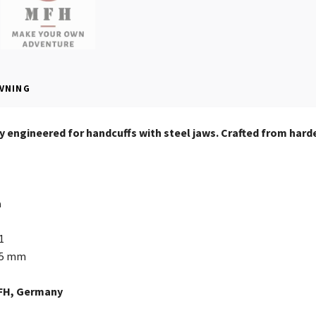
VNING
y engineered for handcuffs with steel jaws. Crafted from hard
a
1
3.5 mm
FH, Germany