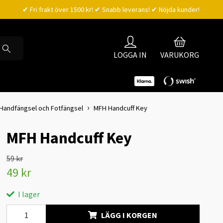
✔ Fri frakt över 1500 kr! ✔ Snabb leverans! ✔ Nöjda kunder!
LOGGA IN
VARUKORG
l Handfängsel och Fotfängsel
MFH Handcuff Key
MFH Handcuff Key
59 kr
49 kr
I lager
LÄGG I KORGEN