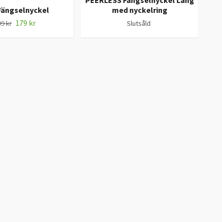
PEERLESS Fängselnyckel Lång
ZA
Fängselnyckel
med nyckelring
179 kr
9 kr
Slutsåld