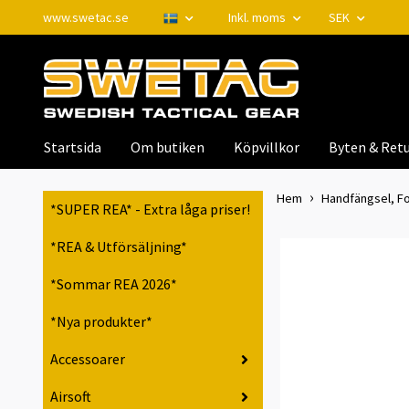
www.swetac.se
Inkl. moms
SEK
Startsida
Om butiken
Köpvillkor
Byten & Retu
Hem
Handfängsel, Fo
*SUPER REA* - Extra låga priser!
*REA & Utförsäljning*
*Sommar REA 2026*
*Nya produkter*
Accessoarer
Airsoft