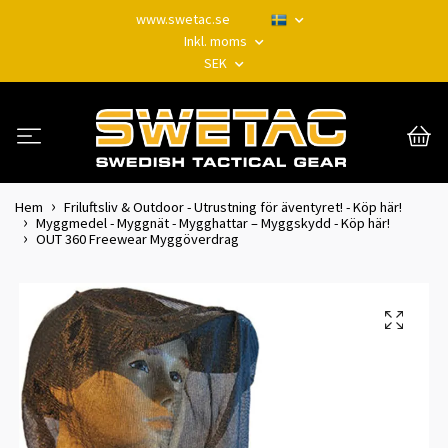
www.swetac.se
Inkl. moms
SEK
Hem
Friluftsliv & Outdoor - Utrustning för äventyret! - Köp här!
Myggmedel - Myggnät - Mygghattar – Myggskydd - Köp här!
OUT 360 Freewear Myggöverdrag