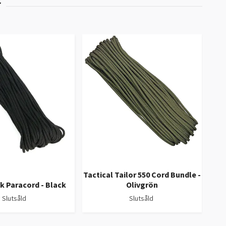
Tactical Tailor 550 Cord Bundle -
ROT
 Paracord - Black
Olivgrön
k
Slutsåld
Slutsåld