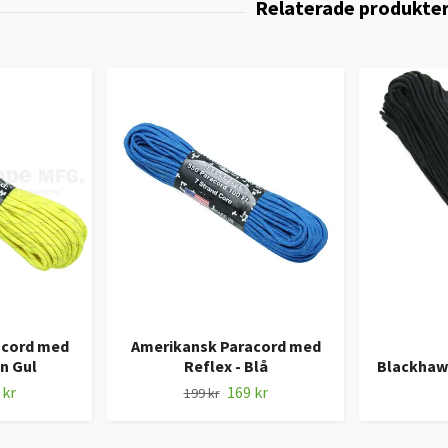
acord med
Amerikansk Paracord med
n Gul
Reflex - Blå
Blackhawk
 kr
169 kr
199 kr