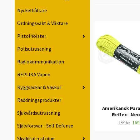
Nyckelhållare
Ordningsvakt & Väktare
Pistolhölster
Polisutrustning
Radiokommunikation
REPLIKA Vapen
Ryggsäckar & Väskor
Räddningsprodukter
Amerikansk Par
Sjukvårdsutrustning
Reflex - Neo
169
199 kr
Självförsvar - Self Defense
Skyddsutrustning