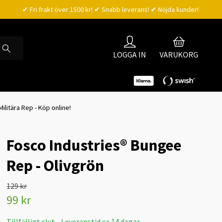
✔ Fri frakt över 1500 kr! ✔ Snabb leverans! ✔ Nöjda kunder!
LOGGA IN
VARUKORG
Militära Rep - Köp online!
Fosco Industries® Bungee
Rep - Olivgrön
129 kr
99 kr
Tillfälligt slut - Leveranstid ca 14 dagar