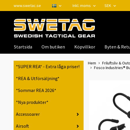
www.swetac.se
Inkl. moms
SEK
Startsida
Om butiken
Köpvillkor
Byten & Retu
Hem
Friluftsliv & Out
*SUPER REA* - Extra låga priser!
Fosco Industries® B
*REA & Utförsäljning*
*Sommar REA 2026*
*Nya produkter*
Accessoarer
Airsoft