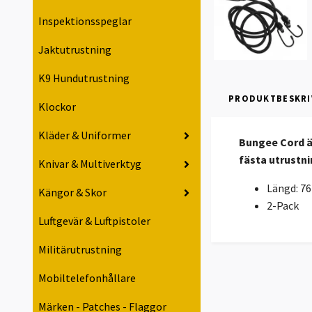
Inspektionsspeglar
Jaktutrustning
K9 Hundutrustning
PRODUKTBESKRI
Klockor
Kläder & Uniformer
Bungee Cord är
fästa utrustnin
Knivar & Multiverktyg
Längd: 7
Kängor & Skor
2-Pack
Luftgevär & Luftpistoler
Militärutrustning
Mobiltelefonhållare
Märken - Patches - Flaggor