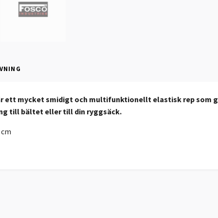
VNING
 ett mycket smidigt och multifunktionellt elastisk rep som 
g till bältet eller till din ryggsäck.
6 cm