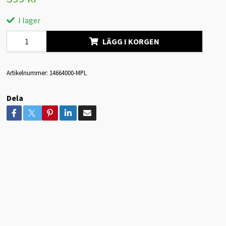
I lager
LÄGG I KORGEN
Artikelnummer:
14664000-MPL
Dela