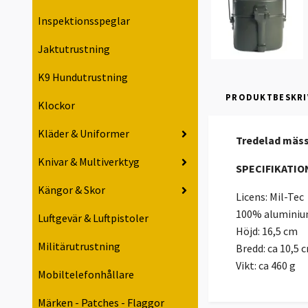
Inspektionsspeglar
Jaktutrustning
K9 Hundutrustning
PRODUKTBESKRI
Klockor
Kläder & Uniformer
Tredelad mäss 
Knivar & Multiverktyg
SPECIFIKATIO
Kängor & Skor
Licens: Mil-Tec
100% alumini
Luftgevär & Luftpistoler
Höjd: 16,5 cm
Militärutrustning
Bredd: ca 10,5 
Vikt: ca 460 g
Mobiltelefonhållare
Märken - Patches - Flaggor