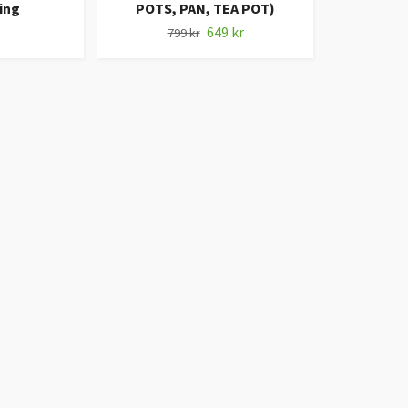
ning
POTS, PAN, TEA POT)
649 kr
799 kr