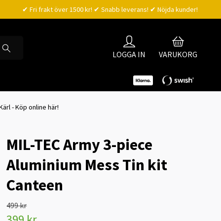
✔ Fri frakt över 1500 kr! ✔ Snabb leverans! ✔ Nöjda kunder!
LOGGA IN
VARUKORG
ärl - Köp online här!
MIL-TEC Army 3-piece
Aluminium Mess Tin kit
Canteen
499 kr
399 kr