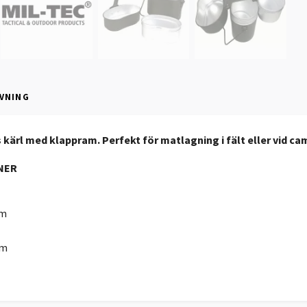
VNING
kärl med klappram. Perfekt för matlagning i fält eller vid ca
NER
um
cm