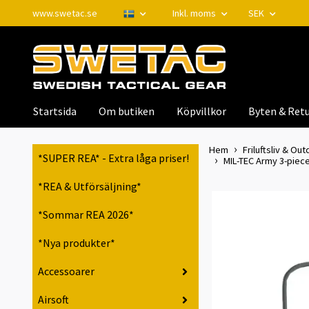
www.swetac.se
Inkl. moms
SEK
Startsida
Om butiken
Köpvillkor
Byten & Retu
Hem
Friluftsliv & Out
*SUPER REA* - Extra låga priser!
MIL-TEC Army 3-piece
*REA & Utförsäljning*
*Sommar REA 2026*
*Nya produkter*
Accessoarer
Airsoft