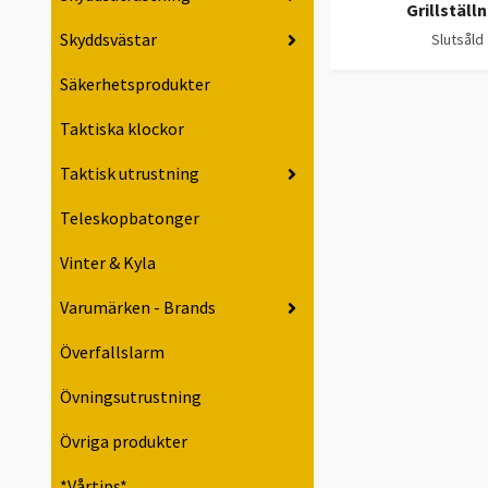
Grillställ
Skyddsvästar
Slutsåld
Säkerhetsprodukter
Taktiska klockor
Taktisk utrustning
Teleskopbatonger
Vinter & Kyla
Varumärken - Brands
Överfallslarm
Övningsutrustning
Övriga produkter
*Vårtips*