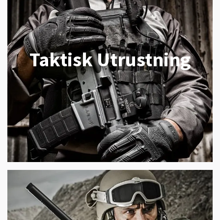
Taktisk Utrustning