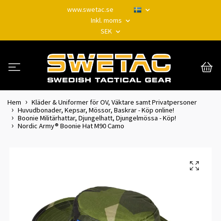
www.swetac.se
Inkl. moms
SEK
Hem
Kläder & Uniformer för OV, Väktare samt Privatpersoner
Huvudbonader, Kepsar, Mössor, Baskrar - Köp online!
Boonie Militärhattar, Djungelhatt, Djungelmössa - Köp!
Nordic Army® Boonie Hat M90 Camo