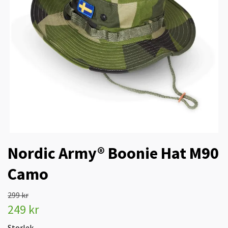
Nordic Army® Boonie Hat M90
Camo
299 kr
249 kr
Storlek