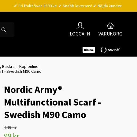
✔ Fri frakt över 1500 kr! ✔ Snabb leverans! ✔ Nöjda kunder!
LOGGA IN
VARUKORG
Baskrar - Köp online!
arf - Swedish M90 Camo
Nordic Army®
Multifunctional Scarf -
Swedish M90 Camo
149 kr
99 kr