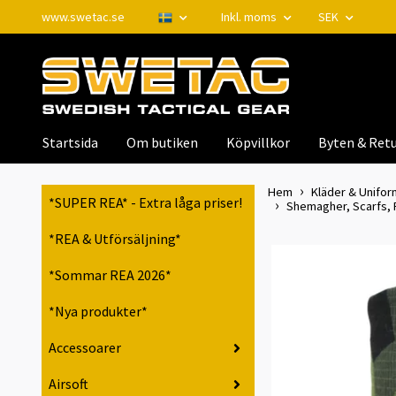
www.swetac.se
Inkl. moms
SEK
Startsida
Om butiken
Köpvillkor
Byten & Retu
Hem
Kläder & Unifor
*SUPER REA* - Extra låga priser!
Shemagher, Scarfs, Pa
*REA & Utförsäljning*
*Sommar REA 2026*
*Nya produkter*
Accessoarer
Airsoft