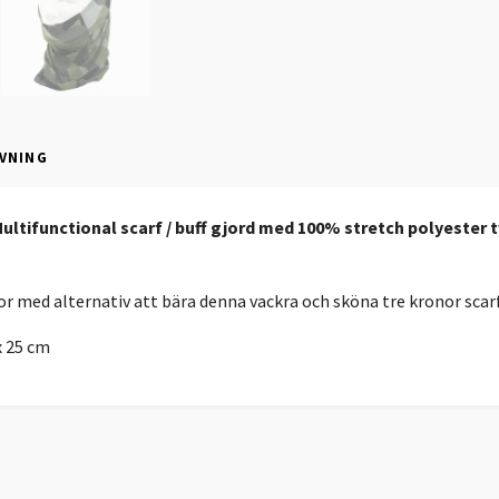
VNING
ultifunctional scarf / buff gjord med 100% stretch polyester 
r med alternativ att bära denna vackra och sköna tre kronor scar
x 25 cm