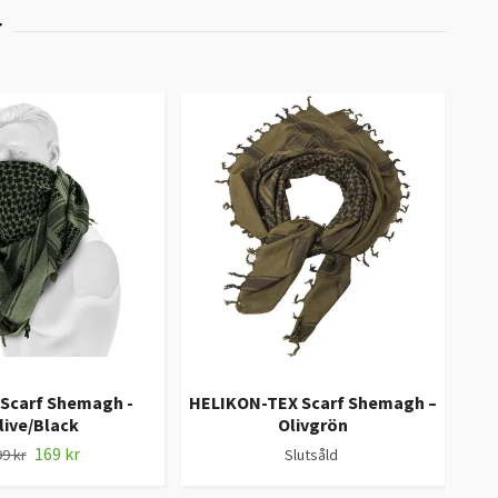
 Scarf Shemagh -
HELIKON-TEX Scarf Shemagh –
No
live/Black
Olivgrön
169 kr
9 kr
Slutsåld