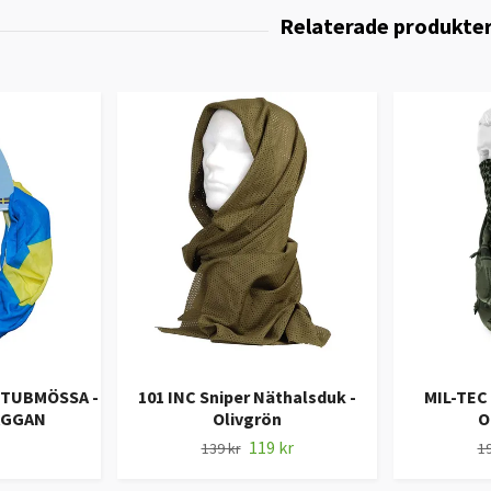
 TUBMÖSSA -
101 INC Sniper Näthalsduk -
MIL-TEC
AGGAN
Olivgrön
O
119 kr
139 kr
19