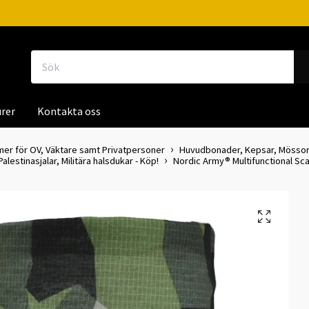
rer
Kontakta oss
mer för OV, Väktare samt Privatpersoner
Huvudbonader, Kepsar, Mössor, 
lestinasjalar, Militära halsdukar - Köp!
Nordic Army® Multifunctional Sc