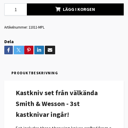
LÄGG I KORGEN
Artikelnummer:
11011-MPL
Dela
PRODUKTBESKRIVNING
Kastkniv set från välkända
Smith & Wesson - 3st
kastknivar ingår!
Set includes three throwing knives crafted from a