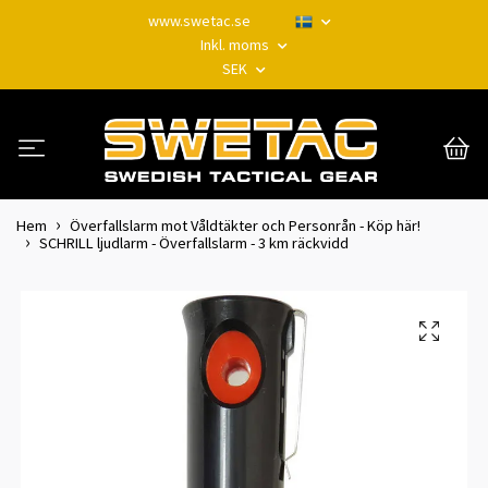
www.swetac.se
Inkl. moms
SEK
Hem
Överfallslarm mot Våldtäkter och Personrån - Köp här!
SCHRILL ljudlarm - Överfallslarm - 3 km räckvidd