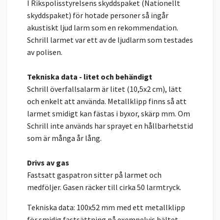
I Rikspolisstyrelsens skyddspaket (Nationellt
skyddspaket) för hotade personer så ingår
akustiskt ljud larm som en rekommendation.
Schrill larmet var ett av de ljudlarm som testades
av polisen.
Tekniska data - litet och behändigt
Schrill överfallsalarm är litet (10,5x2 cm), lätt
och enkelt att använda. Metallklipp finns så att
larmet smidigt kan fästas i byxor, skärp mm. Om
Schrill inte används har sprayet en hållbarhetstid
som är många år lång.
Drivs av gas
Fastsatt gaspatron sitter på larmet och
medföljer. Gasen räcker till cirka 50 larmtryck.
Tekniska data: 100x52 mm med ett metallklipp
för smidig fastsättning på exempelvis bältet.