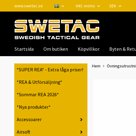
www.swetac.se
Inkl. moms
SEK
Startsida
Om butiken
Köpvillkor
Byten & Retu
Hem
Övningsutrustnin
*SUPER REA* - Extra låga priser!
*REA & Utförsäljning*
*Sommar REA 2026*
*Nya produkter*
Accessoarer
Airsoft