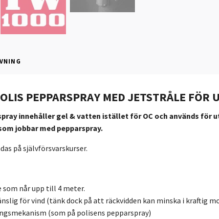
VNING
OLIS PEPPARSPRAY MED JETSTRÅLE FÖR 
ray innehåller gel & vatten istället för OC och används för u
som jobbar med pepparspray.
as på självförsvarskurser.
e som når upp till 4 meter.
känslig för vind (tänk dock på att räckvidden kan minska i kraftig mo
ringsmekanism (som på polisens pepparspray)