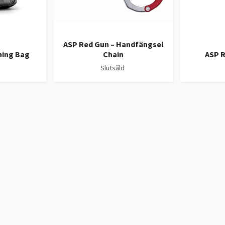
ASP Red Gun – Handfängsel
ning Bag
Chain
ASP R
Slutsåld