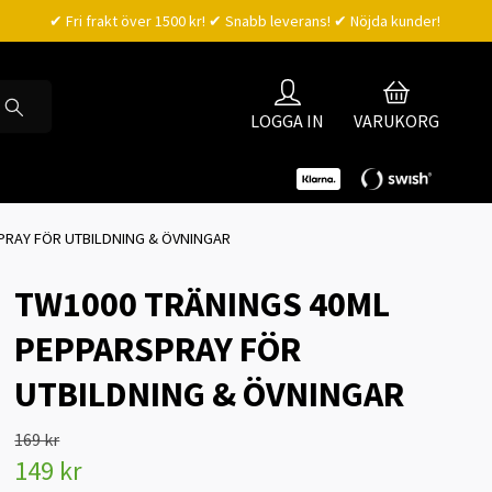
✔ Fri frakt över 1500 kr! ✔ Snabb leverans! ✔ Nöjda kunder!
LOGGA IN
VARUKORG
PRAY FÖR UTBILDNING & ÖVNINGAR
TW1000 TRÄNINGS 40ML
PEPPARSPRAY FÖR
UTBILDNING & ÖVNINGAR
169 kr
149 kr