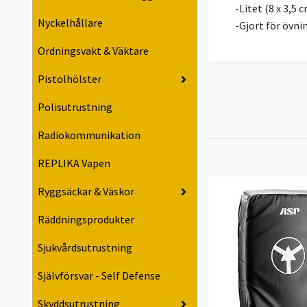
-Litet (8 x 3,5 
Nyckelhållare
-Gjort för övni
Ordningsvakt & Väktare
Pistolhölster
Polisutrustning
Radiokommunikation
REPLIKA Vapen
Ryggsäckar & Väskor
Räddningsprodukter
Sjukvårdsutrustning
Självförsvar - Self Defense
Skyddsutrustning