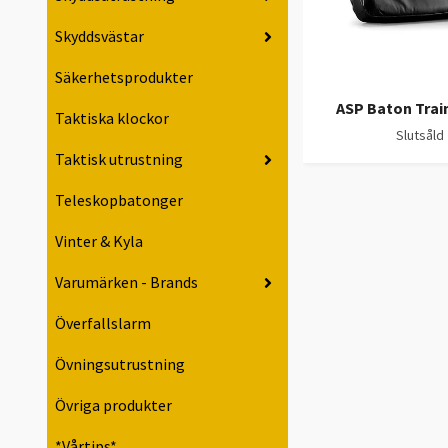
Skyddsvästar
Säkerhetsprodukter
ASP Baton Trai
Taktiska klockor
Slutsåld
Taktisk utrustning
Teleskopbatonger
Vinter & Kyla
Varumärken - Brands
Överfallslarm
Övningsutrustning
Övriga produkter
*Vårtips*