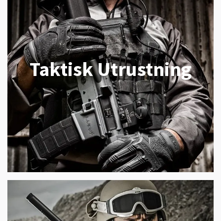
Taktisk Utrustning