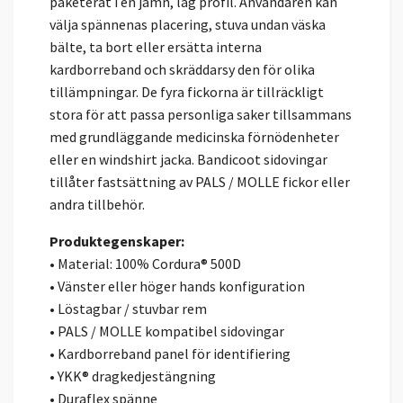
paketerat i en jämn, låg profil. Användaren kan
välja spännenas placering, stuva undan väska
bälte, ta bort eller ersätta interna
kardborreband och skräddarsy den för olika
tillämpningar. De fyra fickorna är tillräckligt
stora för att passa personliga saker tillsammans
med grundläggande medicinska förnödenheter
eller en windshirt jacka. Bandicoot sidovingar
tillåter fastsättning av PALS / MOLLE fickor eller
andra tillbehör.
Produktegenskaper:
• Material: 100% Cordura® 500D
• Vänster eller höger hands konfiguration
• Löstagbar / stuvbar rem
• PALS / MOLLE kompatibel sidovingar
• Kardborreband panel för identifiering
• YKK® dragkedjestängning
• Duraflex spänne