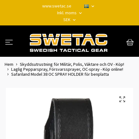
www.swetac.se
Inkl. moms
SEK
Hem
Skyddsutrustning för Militär, Polis, Väktare och OV - Köp!
Laglig Pepparspray, Försvarssprayer, OC-spray - Köp online!
Safariland Model 38 OC SPRAY HOLDER för benplatta