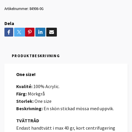
Artikelnummer:
84906-0G
Dela
PRODUKTBESKRIVNING
One size!
Kvalité:
100% Acrylic.
Färg:
Mörkgrå
Storlek:
One size
Beskrivning:
En skön stickad mössa med uppvik.
TVÄTTRÅD
Endast handtvätt i max 40 gr, kort centrifugering