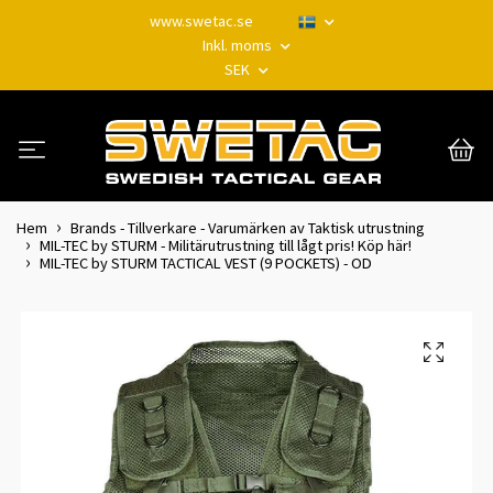
www.swetac.se
Inkl. moms
SEK
Hem
Brands - Tillverkare - Varumärken av Taktisk utrustning
MIL-TEC by STURM - Militärutrustning till lågt pris! Köp här!
MIL-TEC by STURM TACTICAL VEST (9 POCKETS) - OD