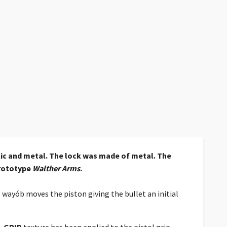
tic and metal. The lock was made of metal. The
prototype
Walther Arms
.
s wayób moves the piston giving the bullet an initial
I-GRIP
texture has been applied to the pistol grip,