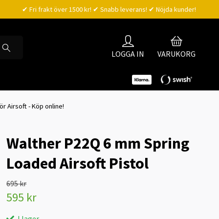
✔ Fri frakt över 1500 kr! ✔ Snabb leverans! ✔ Nöjda kunder!
LOGGA IN
VARUKORG
ör Airsoft - Köp online!
Walther P22Q 6 mm Spring
Loaded Airsoft Pistol
695 kr
595 kr
I lager