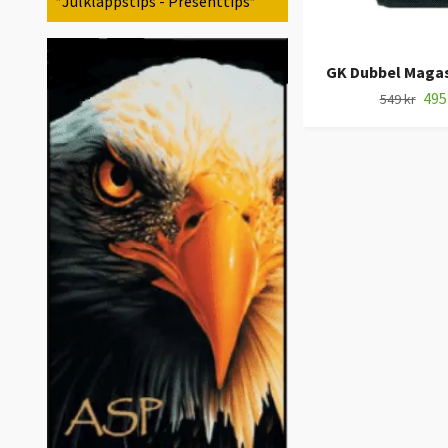
*Julklappstips - Presenttips*
GK Dubbel Magas
495
549 kr