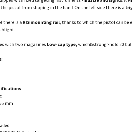
the pistol from slipping in the hand. On the left side there is a
tri
l there is a
RIS
mounting rail
, thanks to which the pistol can be 
ashlight.
mes with two magazines
Low-cap type,
which&strong>hold 20 bull
s:
ifications
c
156 mm
oaded