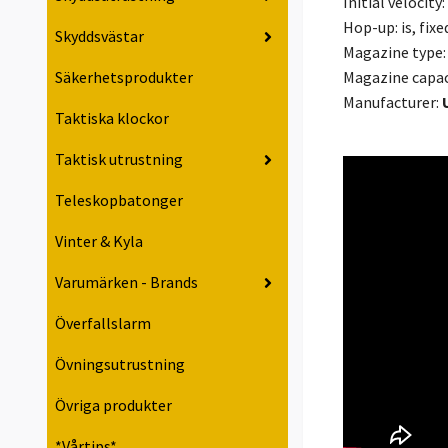
Initial velocity:
Hop-up: is, fixe
Skyddsvästar
Magazine type:
Magazine capaci
Säkerhetsprodukter
Manufacturer:
U
Taktiska klockor
Taktisk utrustning
Teleskopbatonger
Vinter & Kyla
Varumärken - Brands
Överfallslarm
Övningsutrustning
Övriga produkter
*Vårtips*