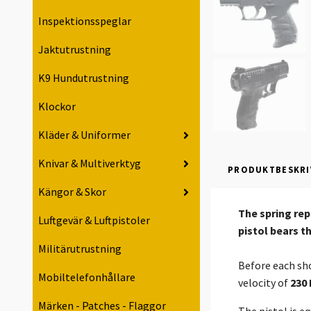
Inspektionsspeglar
Jaktutrustning
K9 Hundutrustning
Klockor
Kläder & Uniformer
Knivar & Multiverktyg
PRODUKTBESKRI
Kängor & Skor
The spring rep
Luftgevär & Luftpistoler
pistol bears 
Militärutrustning
Before each sho
Mobiltelefonhållare
velocity of
230 
Märken - Patches - Flaggor
The pistol is e