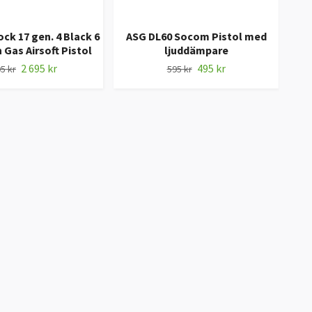
k 17 gen. 4 Black 6
ASG DL60 Socom Pistol med
W
Gas Airsoft Pistol
ljuddämpare
2 695 kr
495 kr
5 kr
595 kr