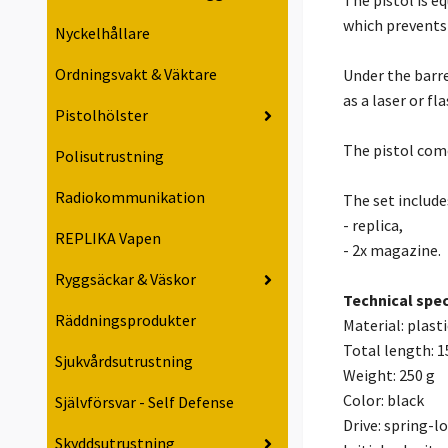
which prevents 
Nyckelhållare
Ordningsvakt & Väktare
Under the barre
as a laser or fl
Pistolhölster
The pistol co
Polisutrustning
Radiokommunikation
The set include
- replica,
REPLIKA Vapen
- 2x magazine.
Ryggsäckar & Väskor
Technical spec
Räddningsprodukter
Material: plasti
Total length: 
Sjukvårdsutrustning
Weight: 250 g
Color: black
Självförsvar - Self Defense
Drive: spring-l
Skyddsutrustning