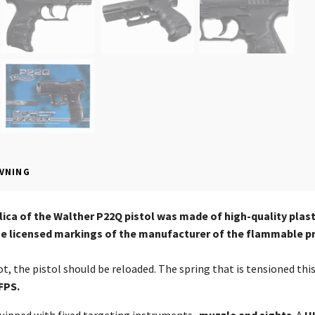
VNING
lica of the Walther P22Q pistol was made of high-quality plas
the licensed markings of the manufacturer of the flammable 
t, the pistol should be reloaded. The spring that is tensioned thi
FPS.
quipped with fixed targeting instruments -
muzzle and sights
. A
H