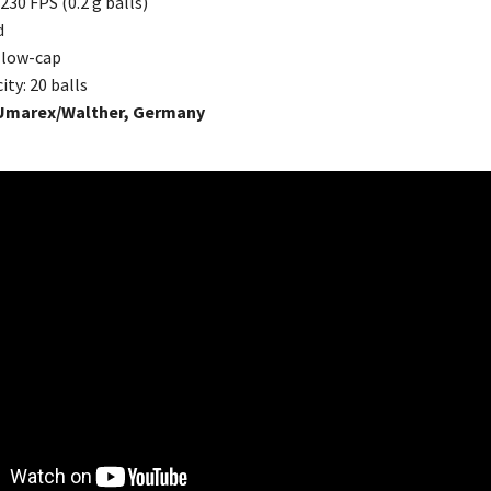
 230 FPS (0.2 g balls)
d
 low-cap
ty: 20 balls
marex/Walther, Germany