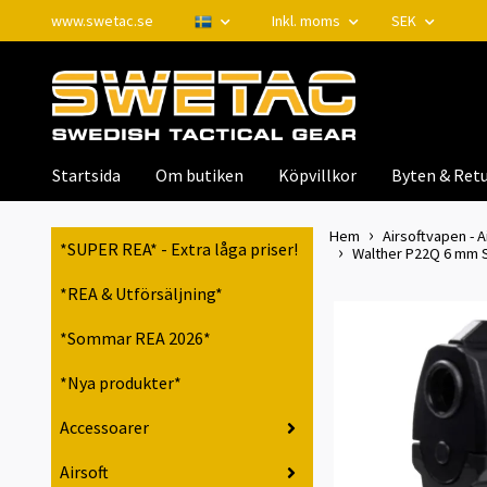
www.swetac.se
Inkl. moms
SEK
Startsida
Om butiken
Köpvillkor
Byten & Retu
Hem
Airsoftvapen - A
*SUPER REA* - Extra låga priser!
Walther P22Q 6 mm S
*REA & Utförsäljning*
*Sommar REA 2026*
*Nya produkter*
Accessoarer
Airsoft