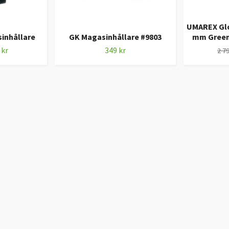
UMAREX Gloc
inhållare
GK Magasinhållare #9803
mm Green 
 kr
349 kr
2 79