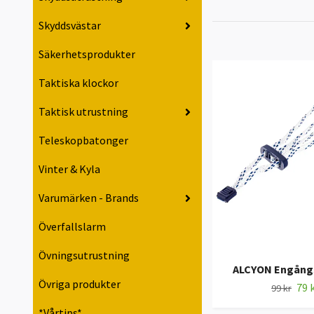
Skyddsvästar
Säkerhetsprodukter
Taktiska klockor
Taktisk utrustning
Teleskopbatonger
Vinter & Kyla
Varumärken - Brands
Överfallslarm
Övningsutrustning
ALCYON Engång
Övriga produkter
79 
99 kr
*Vårtips*