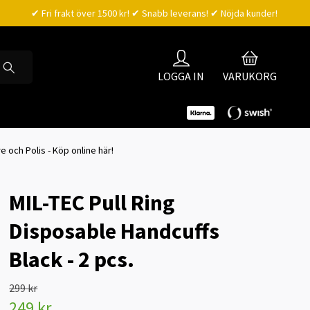
✔ Fri frakt över 1500 kr! ✔ Snabb leverans! ✔ Nöjda kunder!
LOGGA IN
VARUKORG
 och Polis - Köp online här!
MIL-TEC Pull Ring
Disposable Handcuffs
Black - 2 pcs.
299 kr
249 kr