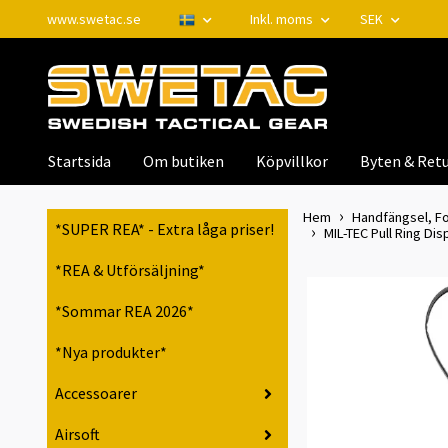
www.swetac.se
Inkl. moms
SEK
Startsida
Om butiken
Köpvillkor
Byten & Retu
Hem
Handfängsel, Fo
*SUPER REA* - Extra låga priser!
MIL-TEC Pull Ring Dis
*REA & Utförsäljning*
*Sommar REA 2026*
*Nya produkter*
Accessoarer
Airsoft