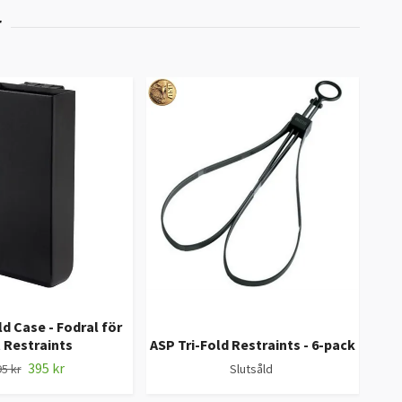
ld Case - Fodral för
ES
t Restraints
ASP Tri-Fold Restraints - 6-pack
395 kr
5 kr
Slutsåld