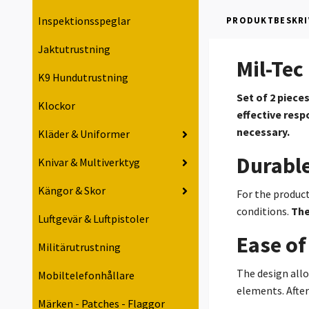
Inspektionsspeglar
PRODUKTBESKRI
Jaktutrustning
Mil-Tec
K9 Hundutrustning
Set of 2 piece
Klockor
effective resp
necessary.
Kläder & Uniformer
Durable
Knivar & Multiverktyg
Kängor & Skor
For the product
conditions.
The
Luftgevär & Luftpistoler
Ease of
Militärutrustning
The design allo
Mobiltelefonhållare
elements. After
Märken - Patches - Flaggor