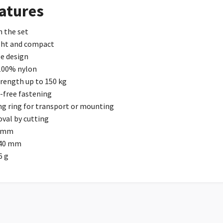
atures
n the set
ght and compact
e design
100% nylon
trength up to 150 kg
l-free fastening
g ring for transport or mounting
val by cutting
2 mm
540 mm
6 g