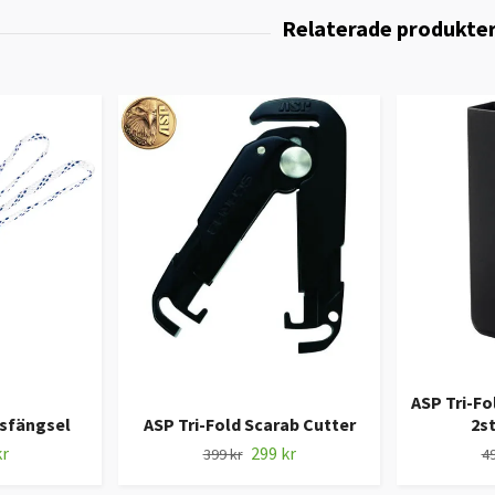
ASP Tri-Fo
sfängsel
ASP Tri-Fold Scarab Cutter
2s
kr
299 kr
399 kr
49