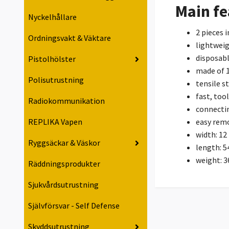
Main fe
Nyckelhållare
2 pieces i
Ordningsvakt & Väktare
lightwei
disposabl
Pistolhölster
made of 
Polisutrustning
tensile s
fast, too
Radiokommunikation
connectin
easy remo
REPLIKA Vapen
width: 1
Ryggsäckar & Väskor
length: 
weight: 3
Räddningsprodukter
Sjukvårdsutrustning
Självförsvar - Self Defense
Skyddsutrustning