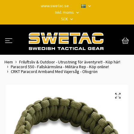
www.swetac.se
Inkl. moms
SEK
Hem
Friluftsliv & Outdoor - Utrustning för äventyret! - Köp här!
Paracord 550 - Fallskärmslina - Militära Rep - Köp online!
CRKT Paracord Armband Med Vajersåg - Olivgrön