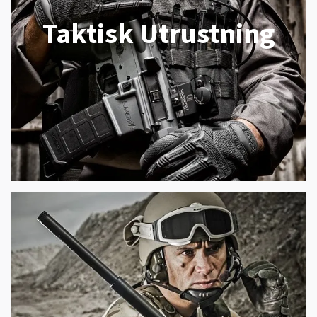
Taktisk Utrustning