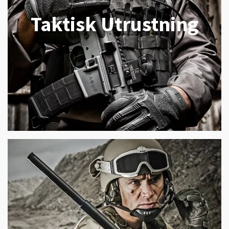
Taktisk Utrustning