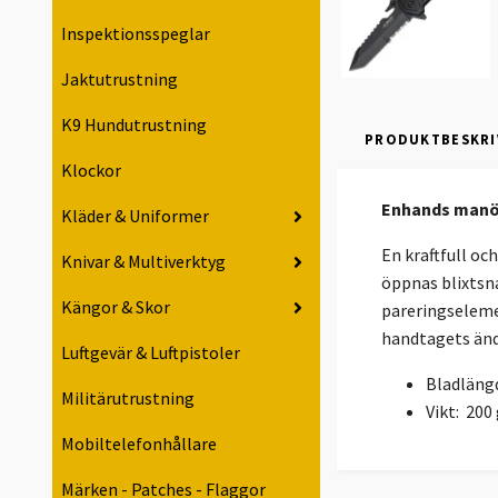
Inspektionsspeglar
Jaktutrustning
K9 Hundutrustning
PRODUKTBESKRI
Klockor
Enhands manöv
Kläder & Uniformer
En kraftfull oc
Knivar & Multiverktyg
öppnas blixtsna
Kängor & Skor
pareringselemen
handtagets ände
Luftgevär & Luftpistoler
Bladläng
Militärutrustning
Vikt: 200
Mobiltelefonhållare
Märken - Patches - Flaggor