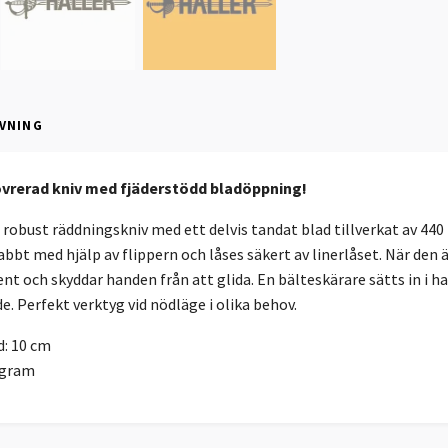
VNING
rerad kniv med fjäderstödd bladöppning!
h robust räddningskniv med ett delvis tandat blad tillverkat av 440 
bbt med hjälp av flippern och låses säkert av linerlåset. När den 
t och skyddar handen från att glida. En bälteskärare sätts in i ha
. Perfekt verktyg vid nödläge i olika behov.
d: 10 cm
 gram