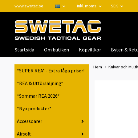
www.swetac.se
Inkl. moms
SEK
Startsida
Om butiken
Köpvillkor
Byten & Retu
Hem
Knivar och Mult
*SUPER REA* - Extra låga priser!
*REA & Utförsäljning*
*Sommar REA 2026*
*Nya produkter*
Accessoarer
Airsoft