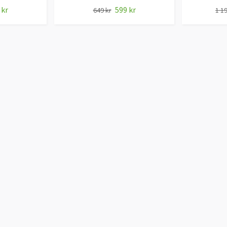
 kr
599 kr
649 kr
1 19