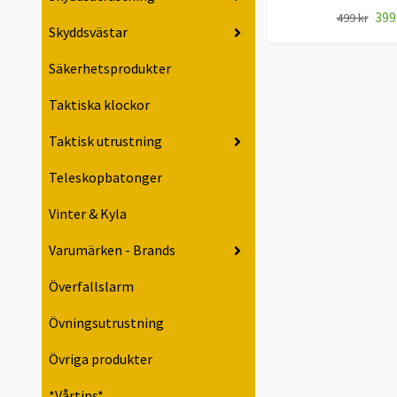
399
499 kr
Skyddsvästar
Säkerhetsprodukter
Taktiska klockor
Taktisk utrustning
Teleskopbatonger
Vinter & Kyla
Varumärken - Brands
Överfallslarm
Övningsutrustning
Övriga produkter
*Vårtips*