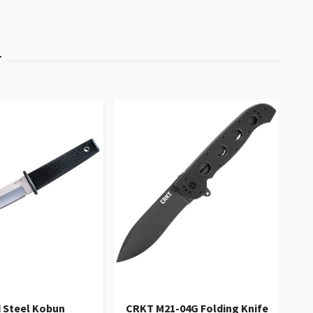
M
 Steel Kobun
CRKT M21-04G Folding Knife