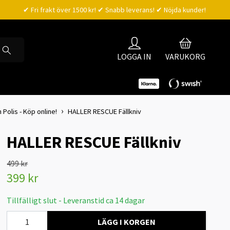
✔ Fri frakt över 1500 kr! ✔ Snabb leverans! ✔ Nöjda kunder!
LOGGA IN
VARUKORG
h Polis - Köp online!
HALLER RESCUE Fällkniv
HALLER RESCUE Fällkniv
499 kr
399 kr
Tillfälligt slut - Leveranstid ca 14 dagar
LÄGG I KORGEN