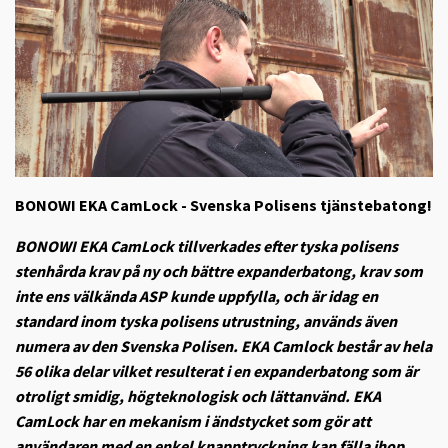
BONOWI EKA CamLock - Svenska Polisens tjänstebatong!
BONOWI EKA CamLock tillverkades efter tyska polisens
stenhårda krav på ny och bättre expanderbatong, krav som
inte ens välkända ASP kunde uppfylla, och är idag en
standard inom tyska polisens utrustning, används även
numera av den Svenska Polisen. EKA Camlock består av hela
56 olika delar vilket resulterat i en expanderbatong som är
otroligt smidig, högteknologisk och lättanvänd. EKA
CamLock har en mekanism i ändstycket som gör att
användaren med en enkel knapptryckning kan fälla ihop