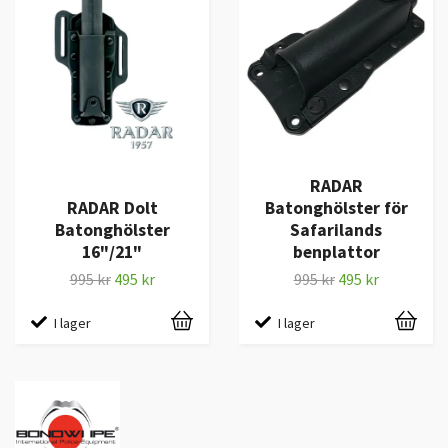
RADAR
RADAR Dolt
Batonghölster för
Batonghölster
Safarilands
16"/21"
benplattor
995 kr
495 kr
995 kr
495 kr
I lager
I lager