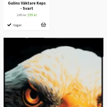
Gulins Väktare Keps
- Svart
249 kr
199 kr
I lager