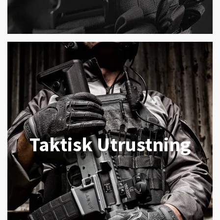
Taktisk Utrustning