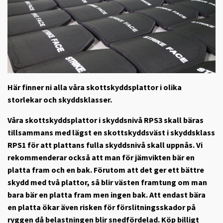
Här finner ni alla våra skottskyddsplattor i olika
storlekar och skyddsklasser.
Våra skottskyddsplattor i skyddsnivå RPS3 skall bäras
tillsammans med lägst en skottskyddsväst i skyddsklass
RPS1 för att plattans fulla skyddsnivå skall uppnås. Vi
rekommenderar också att man för jämvikten bär en
platta fram och en bak. Förutom att det ger ett bättre
skydd med två plattor, så blir västen framtung om man
bara bär en platta fram men ingen bak. Att endast bära
en platta ökar även risken för förslitningsskador på
ryggen då belastningen blir snedfördelad. Köp billigt