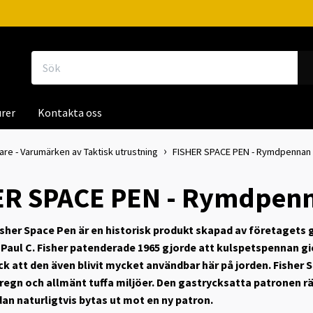
rer
Kontakta oss
kare - Varumärken av Taktisk utrustning
FISHER SPACE PEN - Rymdpennan k
R SPACE PEN - Rymdpenna
her Space Pen är en historisk produkt skapad av företagets g
aul C. Fisher patenderade 1965 gjorde att kulspetspennan gi
 att den även blivit mycket användbar här på jorden. Fisher S
 regn och allmänt tuffa miljöer. Den gastrycksatta patronen 
dan naturligtvis bytas ut mot en ny patron.