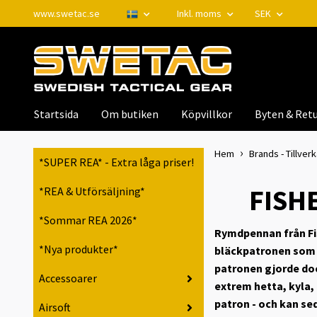
www.swetac.se
Inkl. moms
SEK
Startsida
Om butiken
Köpvillkor
Byten & Retu
Hem
Brands - Tillver
*SUPER REA* - Extra låga priser!
FISHE
*REA & Utförsäljning*
*Sommar REA 2026*
Rymdpennan från Fis
*Nya produkter*
bläckpatronen som P
patronen gjorde dock
Accessoarer
extrem hetta, kyla,
patron - och kan se
Airsoft