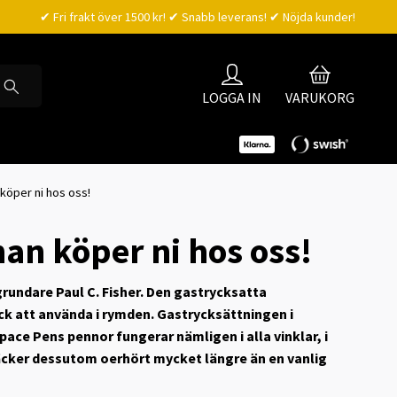
✔ Fri frakt över 1500 kr! ✔ Snabb leverans! ✔ Nöjda kunder!
LOGGA IN
VARUKORG
öper ni hos oss!
n köper ni hos oss!
rundare Paul C. Fisher. Den gastrycksatta
ck att använda i rymden. Gastrycksättningen i
pace Pens pennor fungerar nämligen i alla vinklar, i
räcker dessutom oerhört mycket längre än en vanlig