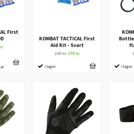
L First
KOMB
OD
KOMBAT TACTICAL First
Bottle
Aid Kit - Svart
fl
kr
249 kr
199 kr
I lager
I lager
gar