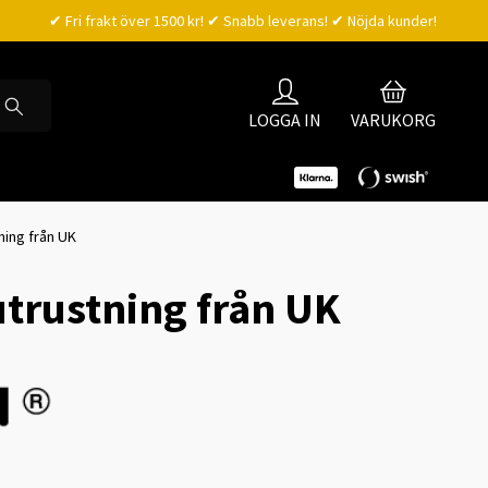
✔ Fri frakt över 1500 kr! ✔ Snabb leverans! ✔ Nöjda kunder!
LOGGA IN
VARUKORG
ning från UK
trustning från UK