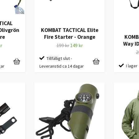
TICAL
Olivgrön
KOMBAT TACTICAL Elite
re
Fire Starter - Orange
KOMBA
Way ID
r
199 kr
149 kr
2
Tillfälligt slut -
I lager
gar
Leveranstid ca 14 dagar