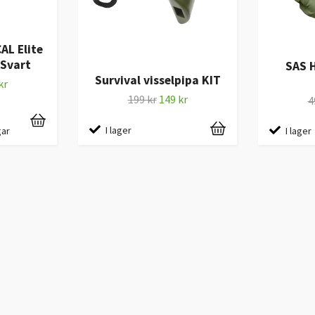
L Elite
 Svart
SAS H
Survival visselpipa KIT
kr
199 kr
149 kr
4
I lager
I lager
gar