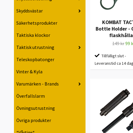
Skyddsvästar
KOMBAT TAC
Säkerhetsprodukter
Bottle Holder - 
flaskhålla
Taktiska klockor
149 kr
99 k
Taktisk utrustning
Tillfälligt slut -
Teleskopbatonger
Leveranstid ca 14 da
Vinter & Kyla
Varumärken - Brands
Överfallslarm
Övningsutrustning
Övriga produkter
*Vårtips*