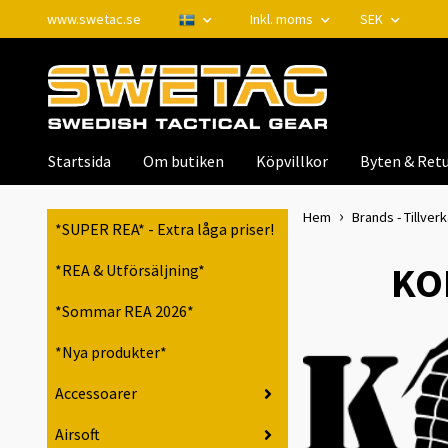
www.swetac.se
Inkl. moms
SEK
Startsida
Om butiken
Köpvillkor
Byten & Retu
Hem
Brands - Tillver
*SUPER REA* - Extra låga priser!
KOM
*REA & Utförsäljning*
*Sommar REA 2026*
*Nya produkter*
Accessoarer
Airsoft