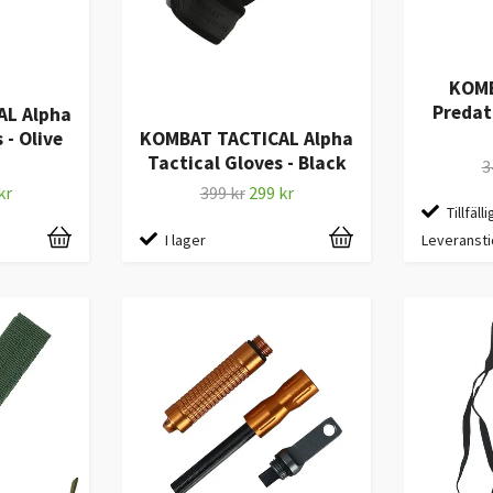
KOMB
Predat
AL Alpha
 - Olive
KOMBAT TACTICAL Alpha
Tactical Gloves - Black
3
kr
399 kr
299 kr
Tillfälli
I lager
Leveransti