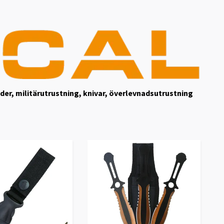
äder, militärutrustning, knivar, överlevnadsutrustning