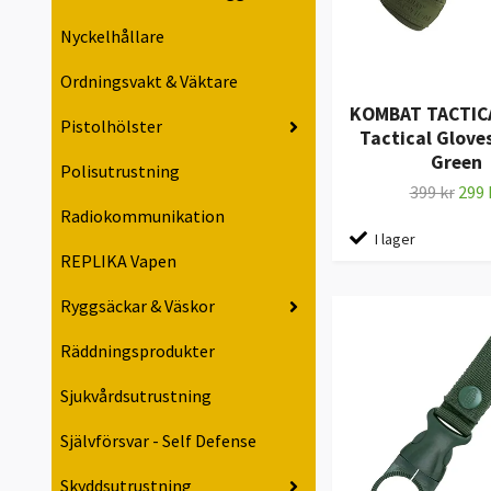
Nyckelhållare
Ordningsvakt & Väktare
KOMBAT TACTIC
Pistolhölster
Tactical Gloves
Green
Polisutrustning
399 kr
299 
Radiokommunikation
I lager
REPLIKA Vapen
Ryggsäckar & Väskor
Räddningsprodukter
Sjukvårdsutrustning
Självförsvar - Self Defense
Skyddsutrustning