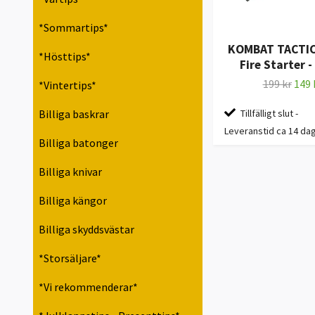
*Sommartips*
KOMBAT TACTICA
*Hösttips*
Fire Starter -
199 kr
149 
*Vintertips*
Tillfälligt slut -
Billiga baskrar
Leveranstid ca 14 da
Billiga batonger
Billiga knivar
Billiga kängor
Billiga skyddsvästar
*Storsäljare*
*Vi rekommenderar*