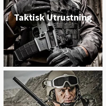
Taktisk Utrustning