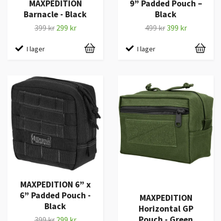
MAXPEDITION
9” Padded Pouch –
Barnacle - Black
Black
399 kr
299 kr
499 kr
399 kr
I lager
I lager
MAXPEDITION 6” x
6” Padded Pouch -
MAXPEDITION
Black
Horizontal GP
Pouch - Green
399 kr
299 kr