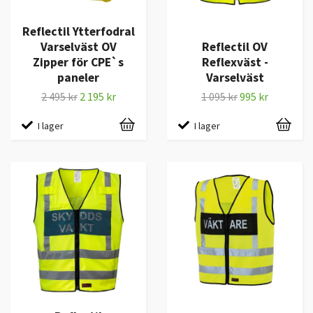
Reflectil Ytterfodral
Varselväst OV
Reflectil OV
Zipper för CPE`s
Reflexväst -
paneler
Varselväst
2 495 kr
2 195 kr
1 095 kr
995 kr
I lager
I lager