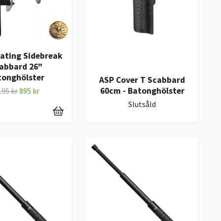
ating Sidebreak
abbard 26"
tonghölster
ASP Cover T Scabbard
60cm - Batonghölster
195 kr
895 kr
Slutsåld