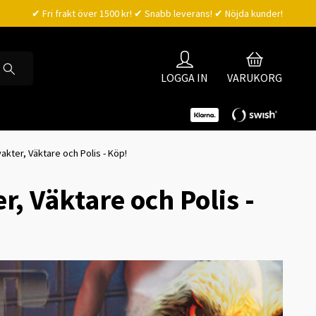
✔ Fri frakt över 1500 kr! ✔ Snabb leverans! ✔ Nöjda kunder!
LOGGA IN
VARUKORG
kter, Väktare och Polis - Köp!
, Väktare och Polis -