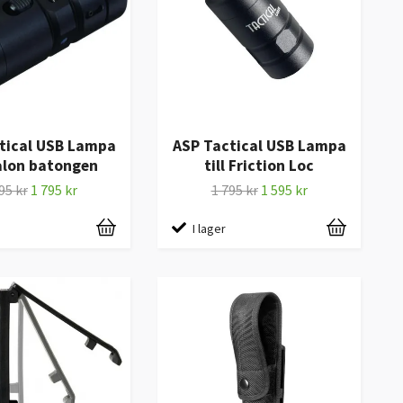
tical USB Lampa
ASP Tactical USB Lampa
Talon batongen
till Friction Loc
95 kr
1 795 kr
1 795 kr
1 595 kr
I lager