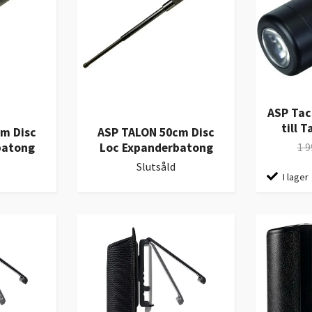
ASP Tac
till 
m Disc
ASP TALON 50cm Disc
batong
Loc Expanderbatong
1 9
Slutsåld
I lager