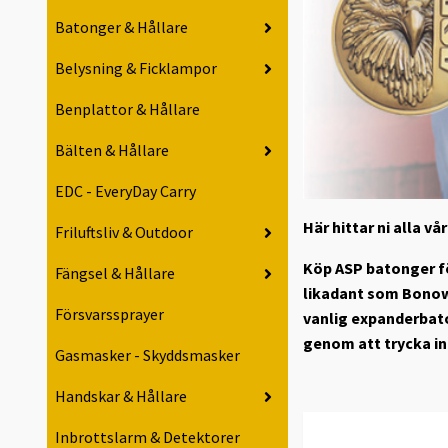
Batonger & Hållare
Belysning & Ficklampor
Benplattor & Hållare
Bälten & Hållare
EDC - EveryDay Carry
Här hittar ni alla v
Friluftsliv & Outdoor
Köp ASP batonger fö
Fängsel & Hållare
likadant som Bonowi
Försvarssprayer
vanlig expanderbato
genom att trycka in
Gasmasker - Skyddsmasker
Handskar & Hållare
Inbrottslarm & Detektorer