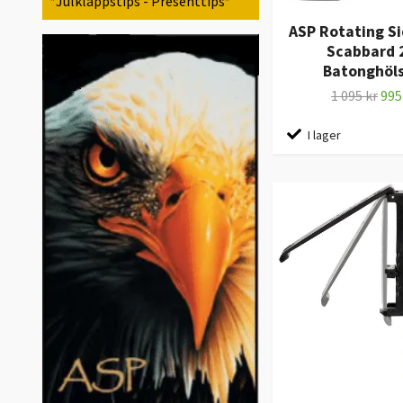
*Julklappstips - Presenttips*
ASP Rotating S
Scabbard 
Batonghöls
1 095 kr
995
I lager