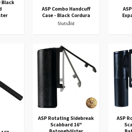
 Black
d
ASP Combo Handcuff
ASP
ter
Case - Black Cordura
Exp
Slutsåld
ASP Rotating Sidebreak
ASP Ro
Scabbard 16"
Sca
Batonghölster
Ba