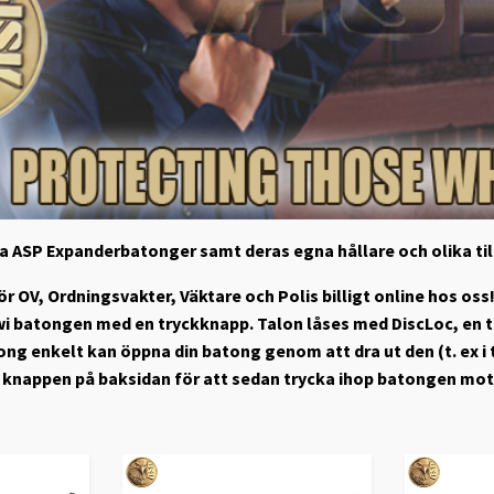
åra ASP Expanderbatonger samt deras egna hållare och olika til
r OV, Ordningsvakter, Väktare och Polis billigt online hos 
 batongen med en tryckknapp. Talon låses med DiscLoc, en t
ng enkelt kan öppna din batong genom att dra ut den (t. ex 
 knappen på baksidan för att sedan trycka ihop batongen mot 