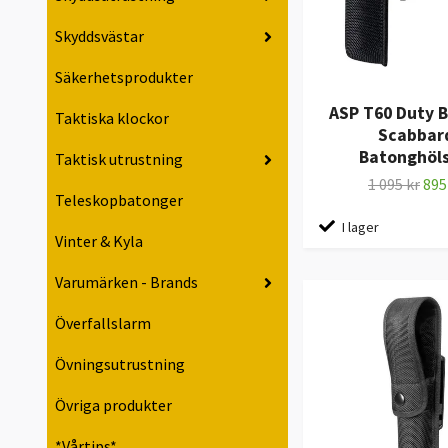
Skyddsvästar
Säkerhetsprodukter
ASP T60 Duty Ba
Taktiska klockor
Scabbar
Batonghöls
Taktisk utrustning
1 095 kr
895
Teleskopbatonger
I lager
Vinter & Kyla
Varumärken - Brands
Överfallslarm
Övningsutrustning
Övriga produkter
*Vårtips*