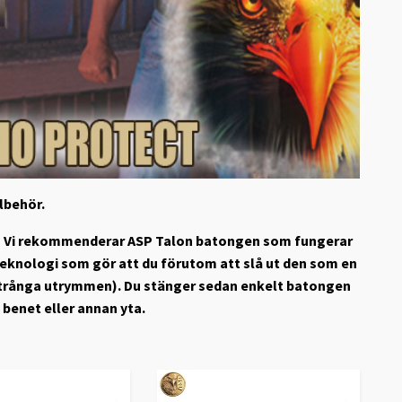
lbehör.
oss! Vi rekommenderar ASP Talon batongen som fungerar
eknologi som gör att du förutom att slå ut den som en
i trånga utrymmen).
Du stänger sedan enkelt batongen
benet eller annan yta.