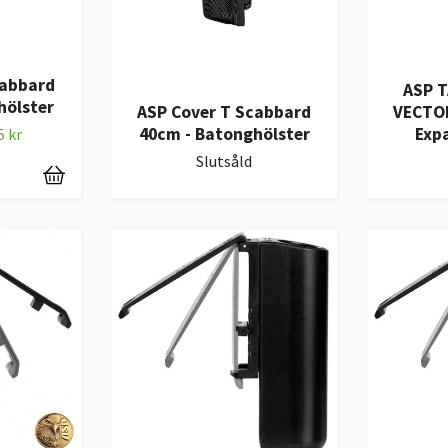
cabbard
ASP T
hölster
ASP Cover T Scabbard
VECTOR
40cm - Batonghölster
Exp
5 kr
Slutsåld