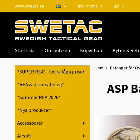
www.swetac.se
Inkl. moms
SEK
Startsida
Om butiken
Köpvillkor
Byten & Retu
Hem
Batonger för OV
*SUPER REA* - Extra låga priser!
ASP B
*REA & Utförsäljning*
*Sommar REA 2026*
*Nya produkter*
Accessoarer
Airsoft