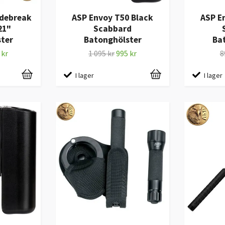
idebreak
ASP Envoy T50 Black
ASP E
21"
Scabbard
ter
Batonghölster
Ba
 kr
1 095 kr
995 kr
8
I lager
I lager