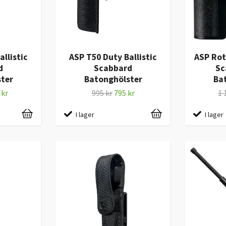
llistic
ASP T50 Duty Ballistic
ASP Rot
d
Scabbard
Sc
ter
Batonghölster
Ba
 kr
995 kr
795 kr
1 
I lager
I lager