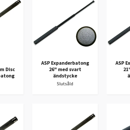
ASP Expanderbatong
ASP E
m Disc
26" med svart
21
batong
ändstycke
ä
Slutsåld