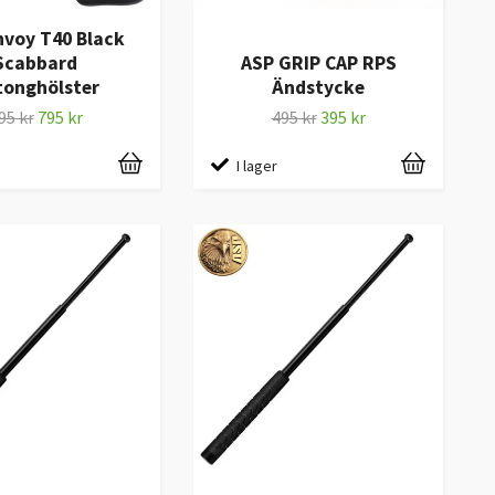
nvoy T40 Black
Scabbard
ASP GRIP CAP RPS
tonghölster
Ändstycke
95 kr
795 kr
495 kr
395 kr
I lager