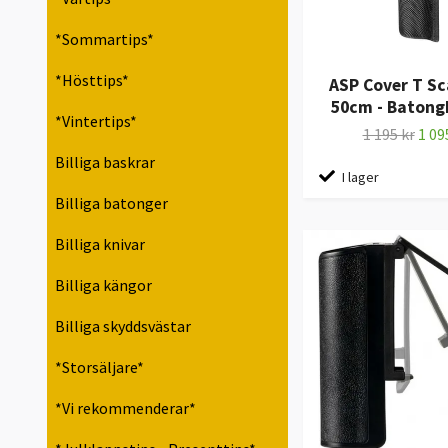
*Sommartips*
*Hösttips*
ASP Cover T S
50cm - Batong
*Vintertips*
1 195 kr
1 09
Billiga baskrar
I lager
Billiga batonger
Billiga knivar
Billiga kängor
Billiga skyddsvästar
*Storsäljare*
*Vi rekommenderar*