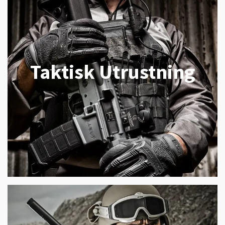
Taktisk Utrustning