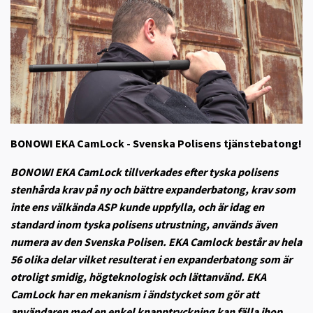
BONOWI EKA CamLock - Svenska Polisens tjänstebatong!
BONOWI EKA CamLock tillverkades efter tyska polisens
stenhårda krav på ny och bättre expanderbatong, krav som
inte ens välkända ASP kunde uppfylla, och är idag en
standard inom tyska polisens utrustning, används även
numera av den Svenska Polisen. EKA Camlock består av hela
56 olika delar vilket resulterat i en expanderbatong som är
otroligt smidig, högteknologisk och lättanvänd. EKA
CamLock har en mekanism i ändstycket som gör att
användaren med en enkel knapptryckning kan fälla ihop