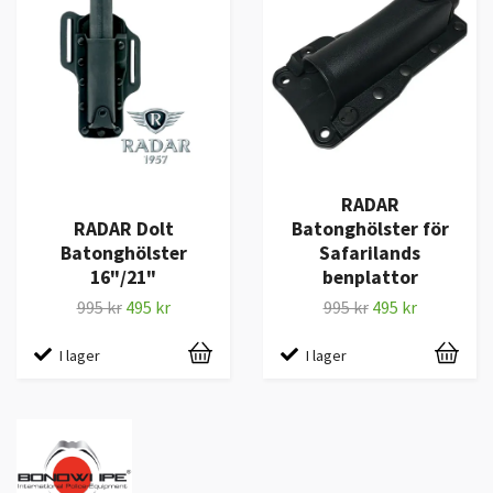
RADAR
RADAR Dolt
Batonghölster för
Batonghölster
Safarilands
16"/21"
benplattor
995 kr
495 kr
995 kr
495 kr
I lager
I lager