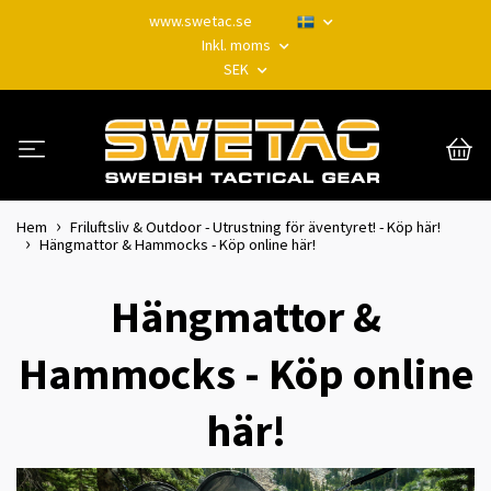
www.swetac.se
Inkl. moms
SEK
Hem
Friluftsliv & Outdoor - Utrustning för äventyret! - Köp här!
Hängmattor & Hammocks - Köp online här!
Hängmattor &
Hammocks - Köp online
här!