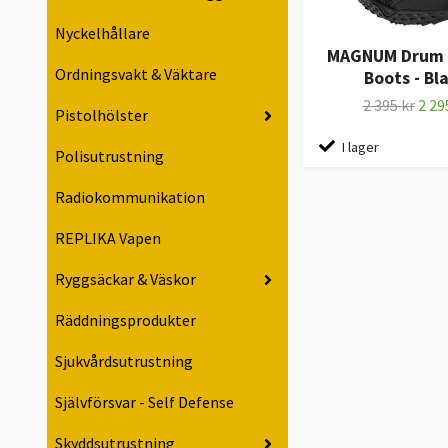
Nyckelhållare
MAGNUM Drum 
Ordningsvakt & Väktare
Boots - Bl
2 395 kr
2 29
Pistolhölster
I lager
Polisutrustning
Radiokommunikation
REPLIKA Vapen
Ryggsäckar & Väskor
Räddningsprodukter
Sjukvårdsutrustning
Självförsvar - Self Defense
Skyddsutrustning