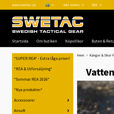
www.swetac.se
Inkl. moms
SEK
Startsida
Om butiken
Köpvillkor
Byten & Retu
Hem
Kängor & Skor f
*SUPER REA* - Extra låga priser!
Vatten
*REA & Utförsäljning*
*Sommar REA 2026*
*Nya produkter*
Accessoarer
Airsoft