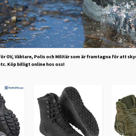
r OV, Väktare, Polis och Militär som är framtagna för att sky
tc. Köp billigt online hos oss!