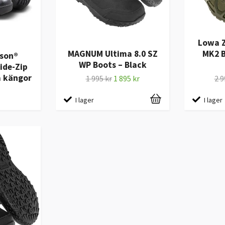
Lowa 
MAGNUM Ultima 8.0 SZ
MK2 B
son®
WP Boots – Black
ide-Zip
a kängor
1 995 kr
1 895 kr
2 9
I lager
I lager