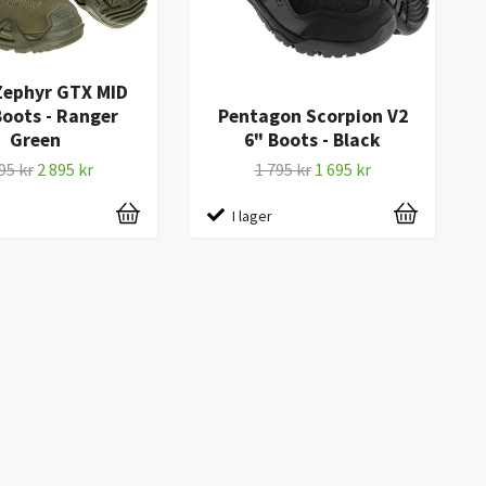
Zephyr GTX MID
oots - Ranger
Pentagon Scorpion V2
Green
6" Boots - Black
95 kr
2 895 kr
1 795 kr
1 695 kr
I lager