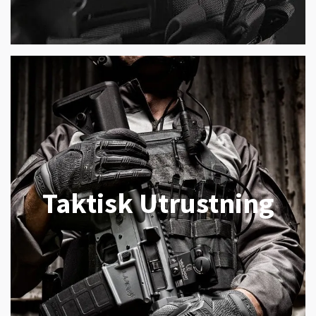
Taktisk Utrustning