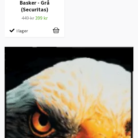
Basker - Grå
(Securitas)
449 kr
399 kr
I lager