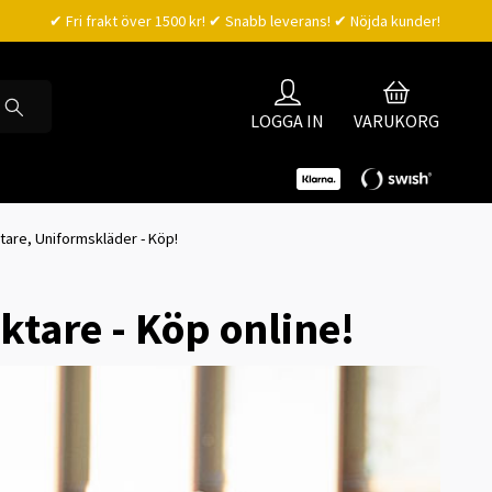
✔ Fri frakt över 1500 kr! ✔ Snabb leverans! ✔ Nöjda kunder!
LOGGA IN
VARUKORG
tare, Uniformskläder - Köp!
ktare - Köp online!