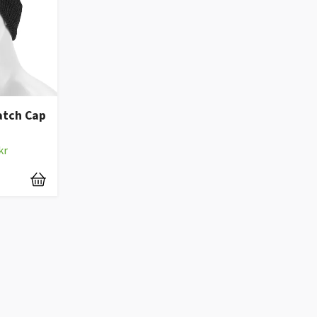
atch Cap
kr