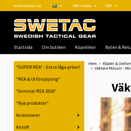
www.swetac.se
Inkl. moms
SEK
Startsida
Om butiken
Köpvillkor
Byten & Retu
Hem
Kläder & Unifor
*SUPER REA* - Extra låga priser!
Väktare Mössor - Mös
*REA & Utförsäljning*
Väk
*Sommar REA 2026*
*Nya produkter*
Accessoarer
Airsoft