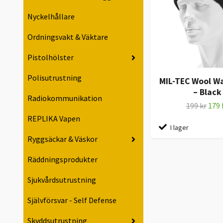
Nyckelhållare
Ordningsvakt & Väktare
Pistolhölster
Polisutrustning
MIL-TEC Wool W
– Black
Radiokommunikation
199 kr
179 
REPLIKA Vapen
I lager
Ryggsäckar & Väskor
Räddningsprodukter
Sjukvårdsutrustning
Självförsvar - Self Defense
Skyddsutrustning