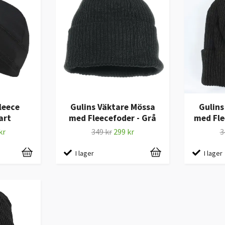
leece
Gulins Väktare Mössa
Gulins
art
med Fleecefoder - Grå
med Fle
kr
349 kr
299 kr
3
I lager
I lager