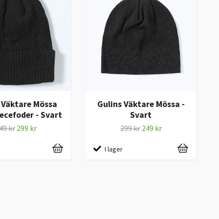
 Väktare Mössa
Gulins Väktare Mössa -
ecefoder - Svart
Svart
49 kr
299 kr
299 kr
249 kr
I lager