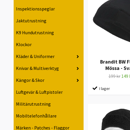
Inspektionsspeglar
Jaktutrustning
K9 Hundutrustning
Klockor
Kläder & Uniformer
Brandit BW F
Mössa - Sv
Knivar & Multiverktyg
199 kr
149 
Kängor & Skor
I lager
Luftgevär & Luftpistoler
Militärutrustning
Mobiltelefonhållare
Märken - Patches - Flaggor