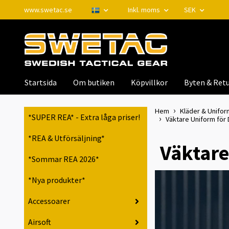
www.swetac.se
Inkl. moms
SEK
Startsida
Om butiken
Köpvillkor
Byten & Retu
Hem
Kläder & Unifor
*SUPER REA* - Extra låga priser!
Väktare Uniform för D
*REA & Utförsäljning*
Väktare
*Sommar REA 2026*
*Nya produkter*
Accessoarer
Airsoft