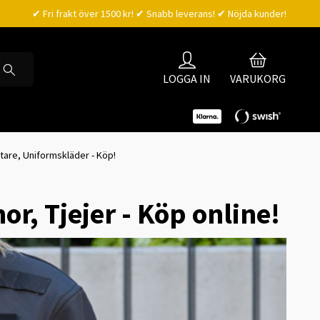
✔ Fri frakt över 1500 kr! ✔ Snabb leverans! ✔ Nöjda kunder!
LOGGA IN
VARUKORG
tare, Uniformskläder - Köp!
r, Tjejer - Köp online!