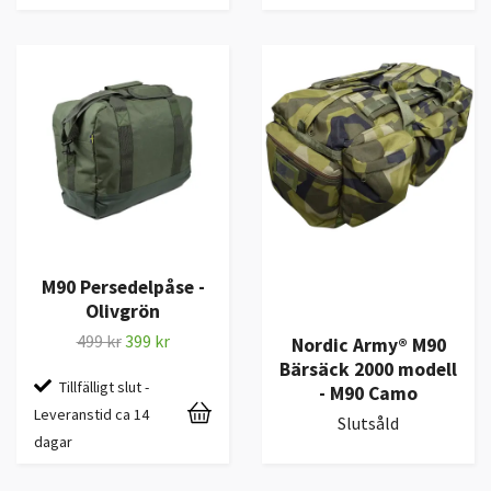
M90 Persedelpåse -
Olivgrön
499 kr
399 kr
Nordic Army® M90
Bärsäck 2000 modell
Tillfälligt slut -
- M90 Camo
Leveranstid ca 14
Slutsåld
dagar