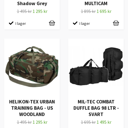
Shadow Grey
MULTICAM
1 495 kr
1 295 kr
1 895 kr
1 695 kr
I lager
I lager
HELIKON-TEX URBAN
MIL-TEC COMBAT
TRAINING BAG - US
DUFFLE BAG 98 LTR -
WOODLAND
SVART
1 495 kr
1 295 kr
1 695 kr
1 495 kr