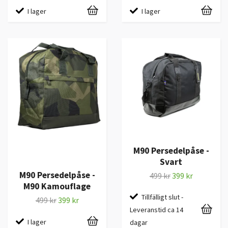
I lager
I lager
M90 Persedelpåse -
Svart
M90 Persedelpåse -
499 kr
399 kr
M90 Kamouflage
Tillfälligt slut -
499 kr
399 kr
Leveranstid ca 14
I lager
dagar