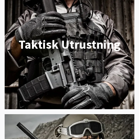
Taktisk Utrustning