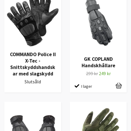
COMMANDO Police II
GK COPLAND
X-Tec -
Handskhållare
Snittskyddshandsk
ar med slagskydd
299 kr
249 kr
Slutsåld
I lager