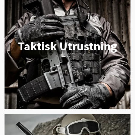
Taktisk Utrustning