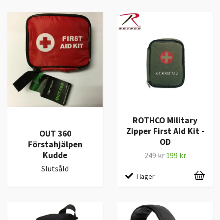
ROTHCO Military
Zipper First Aid Kit -
OUT 360
OD
Förstahjälpen
Kudde
249 kr
199 kr
Slutsåld
I lager