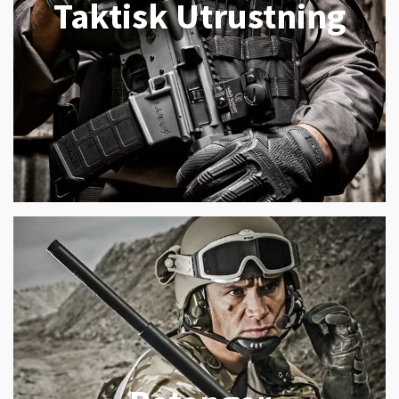
Taktisk Utrustning