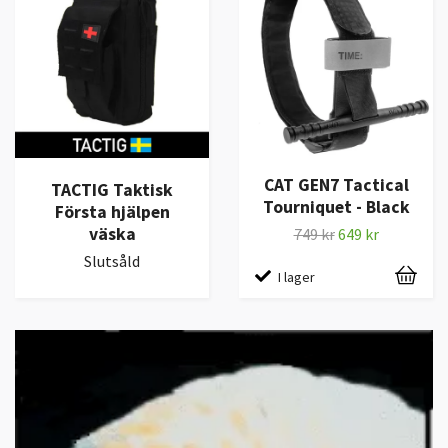
CAT GEN7 Tactical
TACTIG Taktisk
Tourniquet - Black
Första hjälpen
väska
749 kr
649 kr
Slutsåld
I lager