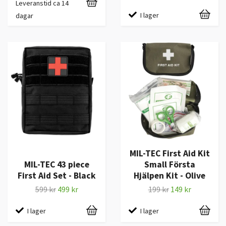
Leveranstid ca 14
I lager
dagar
MIL-TEC First Aid Kit
MIL-TEC 43 piece
Small Första
First Aid Set - Black
Hjälpen Kit - Olive
599 kr
499 kr
199 kr
149 kr
I lager
I lager