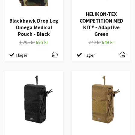
HELIKON-TEX
Blackhawk Drop Leg
COMPETITION MED
Omega Medical
KIT® - Adaptive
Pouch - Black
Green
1 295 kr
695 kr
749 kr
649 kr
I lager
I lager