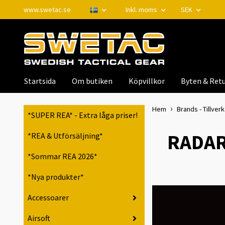
www.swetac.se
Inkl. moms
SEK
Startsida
Om butiken
Köpvillkor
Byten & Retu
Hem
Brands - Tillver
*SUPER REA* - Extra låga priser!
RADAR 
*REA & Utförsäljning*
*Sommar REA 2026*
*Nya produkter*
Accessoarer
Airsoft