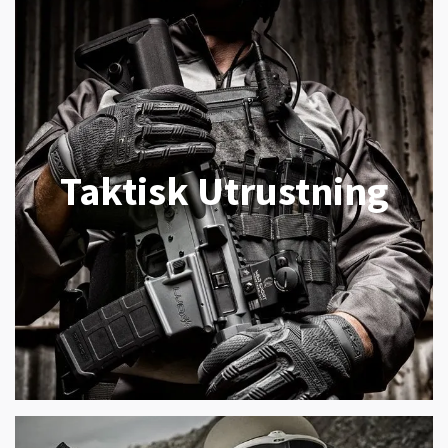
Taktisk Utrustning