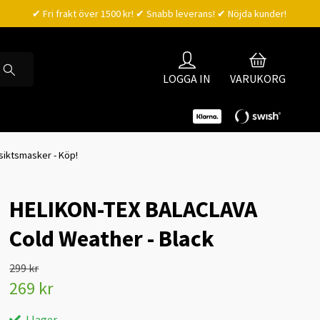
✔ Fri frakt över 1500 kr! ✔ Snabb leverans! ✔ Nöjda kunder!
LOGGA IN
VARUKORG
nsiktsmasker - Köp!
HELIKON-TEX BALACLAVA
Cold Weather - Black
299 kr
269 kr
I lager