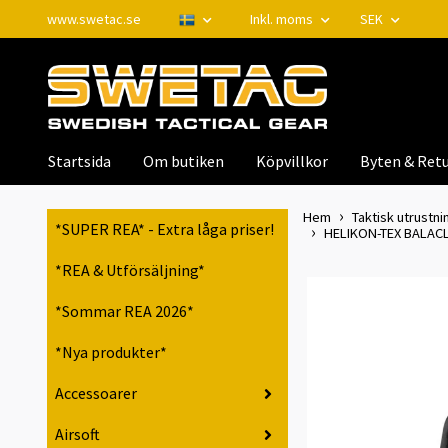
www.swetac.se
Inkl. moms
SEK
Startsida
Om butiken
Köpvillkor
Byten & Retu
Hem
Taktisk utrustnin
*SUPER REA* - Extra låga priser!
HELIKON-TEX BALACL
*REA & Utförsäljning*
*Sommar REA 2026*
*Nya produkter*
Accessoarer
Airsoft