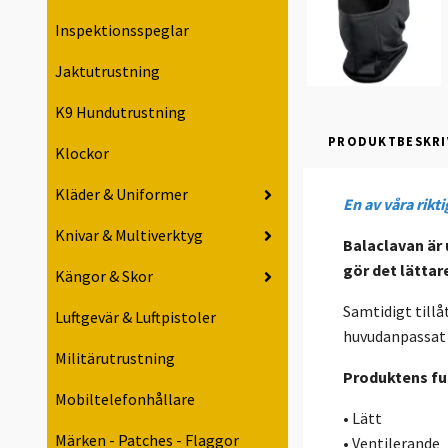
Inspektionsspeglar
Jaktutrustning
K9 Hundutrustning
PRODUKTBESKRI
Klockor
Kläder & Uniformer
En av våra rikti
Knivar & Multiverktyg
Balaclavan är 
gör det lättar
Kängor & Skor
Samtidigt tillå
Luftgevär & Luftpistoler
huvudanpassat 
Militärutrustning
Produktens fu
Mobiltelefonhållare
• Lätt
Märken - Patches - Flaggor
• Ventilerande