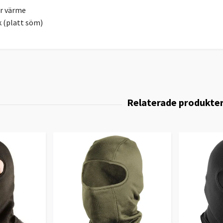
r värme
k (platt söm)