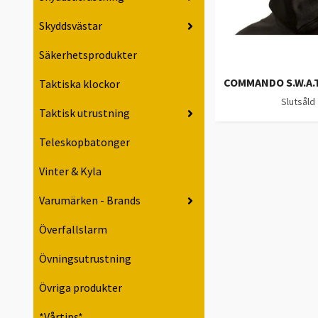
Skyddsvästar
Säkerhetsprodukter
COMMANDO S.W.A.T
Taktiska klockor
Slutsåld
Taktisk utrustning
Teleskopbatonger
Vinter & Kyla
Varumärken - Brands
Överfallslarm
Övningsutrustning
Övriga produkter
*Vårtips*