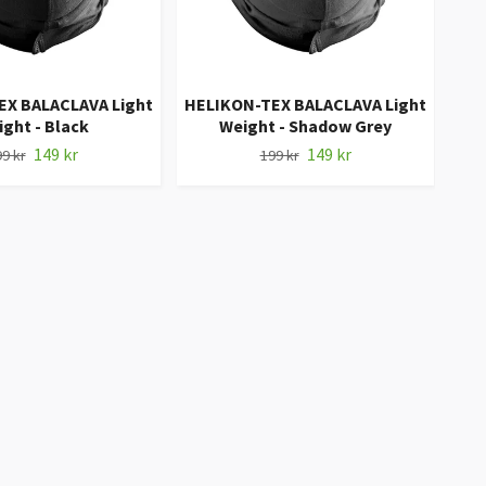
EX BALACLAVA Light
HELIKON-TEX BALACLAVA Light
M
ght - Black
Weight - Shadow Grey
C
149 kr
149 kr
9 kr
199 kr