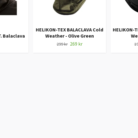
HELIKON-TEX BALACLAVA Cold
HELIKON-T
. Balaclava
Weather - Olive Green
Wei
269 kr
299 kr
19