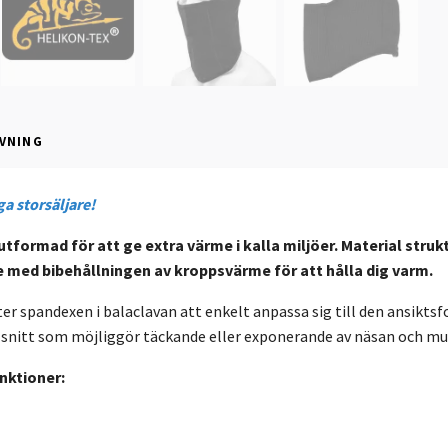
VNING
ga storsäljare!
utformad för att ge extra värme i kalla miljöer. Material struk
e med bibehållningen av kroppsvärme för att hålla dig varm.
ter spandexen i balaclavan att enkelt anpassa sig till den ansikt
snitt som möjliggör täckande eller exponerande av näsan och mu
nktioner: